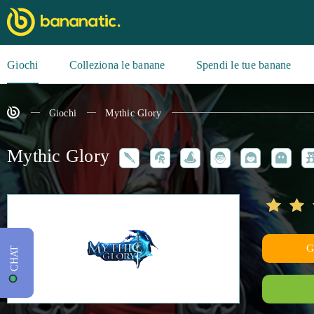
Giochi
Colleziona le banane
Spendi le tue banane
Giochi
Mythic Glory
Mythic Glory
CHAT