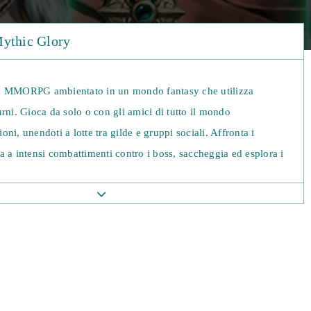
Mythic Glory
n MMORPG ambientato in un mondo fantasy che utilizza
rni. Gioca da solo o con gli amici di tutto il mondo
ni, unendoti a lotte tra gilde e gruppi sociali. Affronta i
 a intensi combattimenti contro i boss, saccheggia ed esplora i
rai anche scegliere la classe del tuo personaggio e salire di
 a nuove armi, equipaggiamento e molto altro!
stiche principali del gioco è che potrai scegliere tra tre diverse
on i propri stili di gioco unici. Parti per un viaggio esplorando
perando le sfide e completando le missioni, acquisendo
 altro! Durante il gioco hai la possibilità di aggiornare il