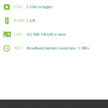
CPU:
2 GHz or higher
RAM:
1 GB
GPU:
512 MB VRAM or more
NET:
Broadband Internet connection / 1 Mb/s