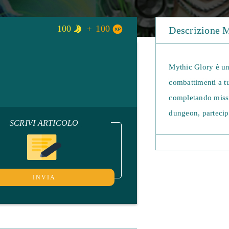
100
100
Descrizione 
Mythic Glory è u
combattimenti a tu
completando missio
dungeon, partecipa
SCRIVI ARTICOLO
vari territori. Pot
livello, accedere
Una delle caratteri
INVIA
classi, ciascuna c
un vasto mondo su
esperienza e molto