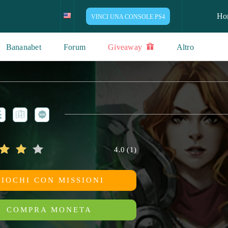
Ho
VINCI UNA CONSOLE PS4
Bananabet
Forum
Giveaway
Altro
4.0
(
1
)
GIOCHI CON MISSIONI
COMPRA MONETA