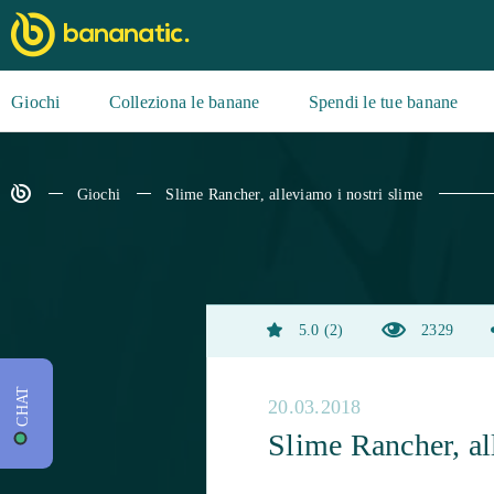
Giochi
Colleziona le banane
Spendi le tue banane
Giochi
Slime Rancher, alleviamo i nostri slime
5.0
2
2329
CHAT
20.03.2018
Slime Rancher, al