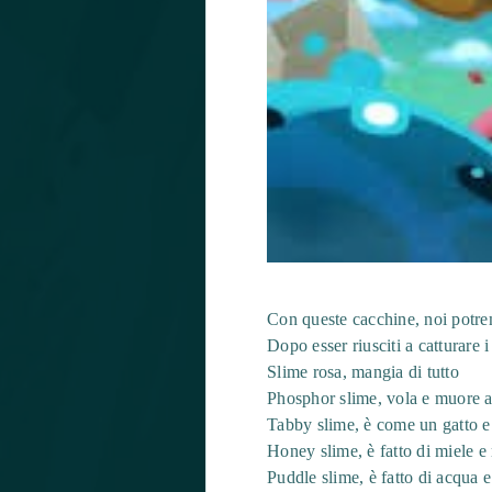
Con queste cacchine, noi potrem
Dopo esser riusciti a catturare 
Slime rosa, mangia di tutto
Phosphor slime, vola e muore al
Tabby slime, è come un gatto 
Honey slime, è fatto di miele e
Puddle slime, è fatto di acqua 