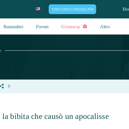
Ho
VINCI UNA CONSOLE PS4
Bananabet
Forum
Giveaway
Altro
e
0
 la bibita che causò un apocalisse