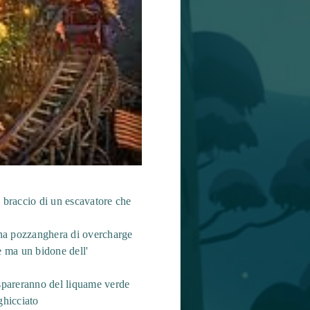
 braccio di un escavatore che
una pozzanghera di overcharge
e ma un bidone dell'
 spareranno del liquame verde
ghicciato