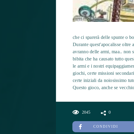
che ci sparerà delle spunte o b
Durante quest'apocalisse oltre a
avranno delle armi, maa.. non 
bibita che ha causato tutto ques
le armi e i nostri equipaggiamen
giochi, certe missioni secondar
certe iniziali da noiosissimo tuto
Questo gioco, anche se vecchio,
2045
0
CONDIVIDI