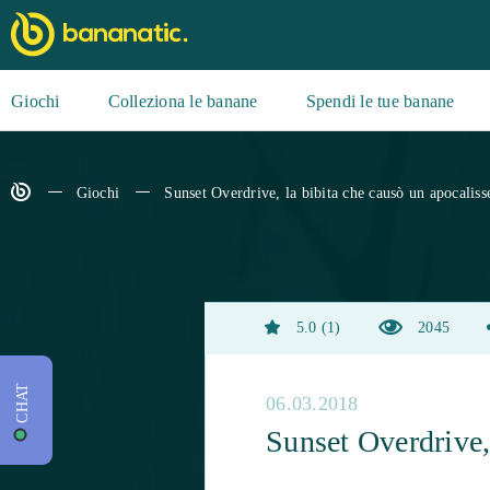
Giochi
Colleziona le banane
Spendi le tue banane
Giochi
Sunset Overdrive, la bibita che causò un apocaliss
5.0
1
2045
CHAT
06.03.2018
Sunset Overdrive,