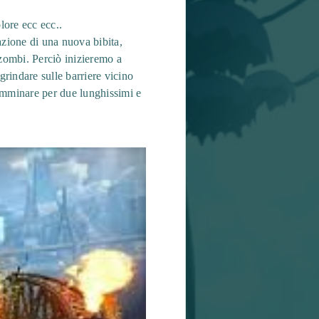
olore ecc ecc..
razione di una nuova bibita,
 zombi. Perciò inizieremo a
rindare sulle barriere vicino
 camminare per due lunghissimi e