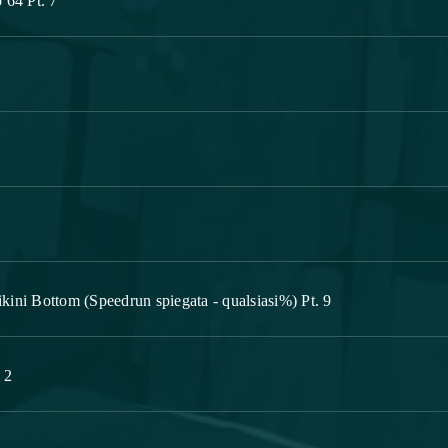
 64 Pt. 7
ini Bottom (Speedrun spiegata - qualsiasi%) Pt. 9
 2