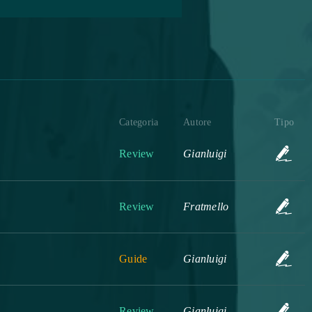
Categoria
Autore
Tipo
Review
Gianluigi
Review
Fratmello
Guide
Gianluigi
Review
Gianluigi