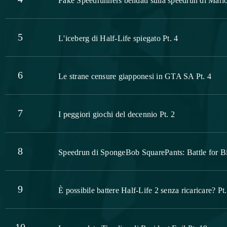
Fake Speedrunners bendati sulla speedrun di Mario
5
L'iceberg di Half-Life spiegato Pt. 4
6
Le strane censure giapponesi in GTA SA Pt. 4
7
I peggiori giochi del decennio Pt. 2
8
Speedrun di SpongeBob SquarePants: Battle for Bik
9
È possibile battere Half-Life 2 senza ricaricare? Pt.