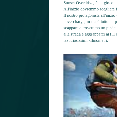
Sunset Overdrive, è un gioco u
All'inizio dovremmo scegliere il 
Il nostro protagonista all'inizi
l'overcharge, ma sarà tutto un 
scappare e troveremo un piede d
alla strada e aggrapparci ai fil
fastidiosissimi kilmometri.