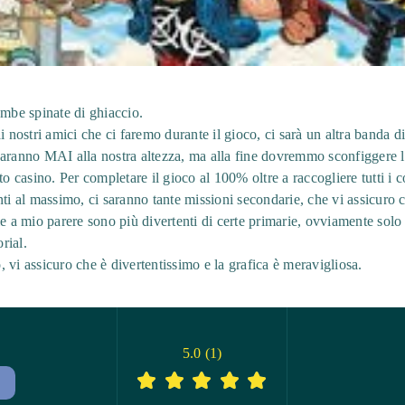
ombe spinate di ghiaccio.
i nostri amici che ci faremo durante il gioco, ci sarà un altra banda 
saranno MAI alla nostra altezza, ma alla fine dovremmo sconfiggere
to casino. Per completare il gioco al 100% oltre a raccogliere tutti i c
ti al massimo, ci saranno tante missioni secondarie, che vi assicuro ch
ie a mio parere sono più divertenti di certe primarie, ovviamente sol
rial.
 vi assicuro che è divertentissimo e la grafica è meravigliosa.
5.0
(
1
)