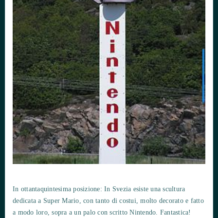
In ottantaquintesima posizione: In Svezia esiste una scultura
dedicata a Super Mario, con tanto di costui, molto decorato e fatto
a modo loro, sopra a un palo con scritto Nintendo. Fantastica!