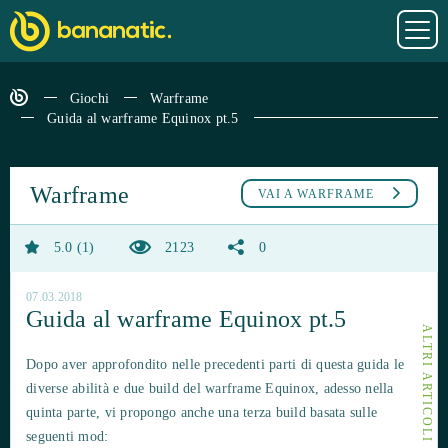
Giochi
Warframe
Guida al warframe Equinox pt.5
Warframe
VAI A
WARFRAME
5.0
1
2123
0
07.03.2018
Guida al warframe Equinox pt.5
ALTRI ARTICOLI SU WARFRAME
Dopo aver approfondito nelle precedenti parti di questa guida le
diverse abilità e due build del warframe Equinox, adesso nella
quinta parte, vi propongo anche una
terza build
basata sulle
seguenti mod: