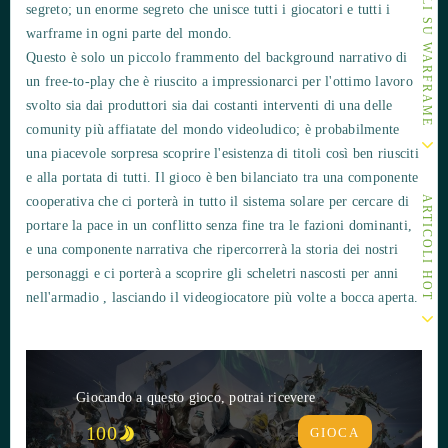
ALTRI ARTICOLI SU WARFRAME
segreto; un enorme segreto che unisce tutti i giocatori e tutti i
warframe in ogni parte del mondo.
Questo è solo un piccolo frammento del background narrativo di
un free-to-play che è riuscito a impressionarci per l'ottimo lavoro
svolto sia dai produttori sia dai costanti interventi di una delle
comunity più affiatate del mondo videoludico; è probabilmente
una piacevole sorpresa scoprire l'esistenza di titoli così ben riusciti
e alla portata di tutti. Il gioco è ben bilanciato tra una componente
cooperativa che ci porterà in tutto il sistema solare per cercare di
ARTICOLI HOT
portare la pace in un conflitto senza fine tra le fazioni dominanti,
e una componente narrativa che ripercorrerà la storia dei nostri
personaggi e ci porterà a scoprire gli scheletri nascosti per anni
nell'armadio , lasciando il videogiocatore più volte a bocca aperta.
Giocando a questo gioco, potrai ricevere
100
GIOCA