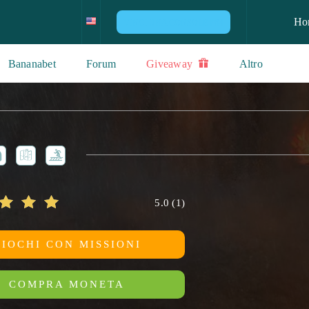
Ho
VINCI UNA CONSOLE PS4
Bananabet
Forum
Giveaway
Altro
5.0
(
1
)
GIOCHI CON MISSIONI
COMPRA MONETA