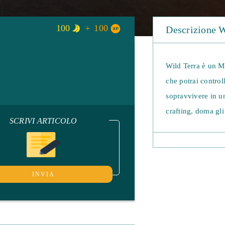
100
100
Descrizione W
Wild Terra è un 
che potrai control
sopravvivere in un
crafting, doma gli
SCRIVI ARTICOLO
MMORPG in quanto 
produzione di cuoio
ovunque!
INVIA
All'inizio del gioc
degli strumenti e 
sopravvivenza è te