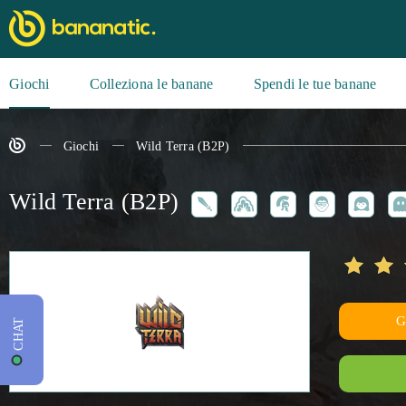
Giochi
Colleziona le banane
Spendi le tue banane
Giochi
Wild Terra (B2P)
Wild Terra (B2P)
CHAT