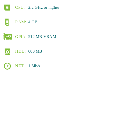
CPU:
2.2 GHz or higher
RAM:
4 GB
GPU:
512 MB VRAM
HDD:
600 MB
NET:
1 Mb/s