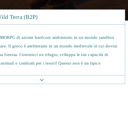
ild Terra (B2P)
MMORPG di azione hardcore ambientato in un mondo sandbox
lare. Il gioco è ambientato in un mondo medievale in cui dovrai
a foresta. Costruisci un rifugio, sviluppa le tue capacità di
 animali e combatti per i tesori! Questo non è un tipico
dovrai capire le fasi di produzione della vita reale della
, acciaio e altri materiali. Potrai costruire qualsiasi cosa,
o, c'è un ampio tutorial che ti insegna salute, resistenza, barra
creazione. Quindi, se non hai mai giocato a un gioco di
mpo di iniziare! Il gioco è fortemente dipendente dalla