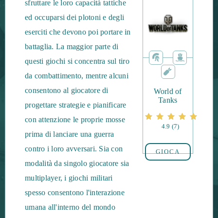
sfruttare le loro capacità tattiche
ed occuparsi dei plotoni e degli
eserciti che devono poi portare in
battaglia. La maggior parte di
questi giochi si concentra sul tiro
da combattimento, mentre alcuni
consentono al giocatore di
World of
Tanks
progettare strategie e pianificare
con attenzione le proprie mosse
4.9
(7)
prima di lanciare una guerra
contro i loro avversari. Sia con
GIOCA
modalità da singolo giocatore sia
multiplayer, i giochi militari
spesso consentono l'interazione
umana all'interno del mondo