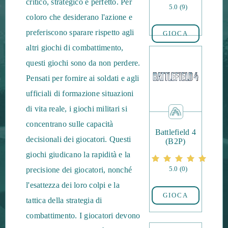
critico, strategico e perfetto. Per
5.0
(9)
coloro che desiderano l'azione e
preferiscono sparare rispetto agli
GIOCA
altri giochi di combattimento,
questi giochi sono da non perdere.
Pensati per fornire ai soldati e agli
ufficiali di formazione situazioni
di vita reale, i giochi militari si
concentrano sulle capacità
Battlefield 4
decisionali dei giocatori. Questi
(B2P)
giochi giudicano la rapidità e la
5.0
(0)
precisione dei giocatori, nonché
l'esattezza dei loro colpi e la
GIOCA
tattica della strategia di
combattimento. I giocatori devono