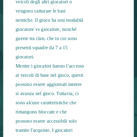
veicoli degli altri giocatori o
vengono catturare le basi
nemiche. Il gioco ha una modalità
giocatore vs giocatore, nonché
guerre tra clan, che in cui sono
presenti squadre da 7 a 15
giocatori.
Mentre i giocatori hanno l’accesso
ai veicoli di base nel gioco, questi
possono essere aggiornati mentre
si avanza nel gioco. Tuttavia, ci
sono alcune caratteristiche che
rimangono bloccate e che
possono essere accessibili solo
tramite l'acquisto. I giocatori