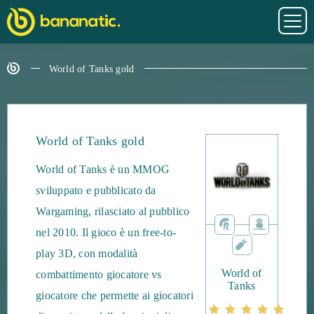
World of Tanks gold
World of Tanks gold
World of Tanks è un MMOG
sviluppato e pubblicato da
Wargaming, rilasciato al pubblico
nel 2010. Il gioco è un free-to-
play 3D, con modalità
World of
combattimento giocatore vs
Tanks
giocatore che permette ai giocatori