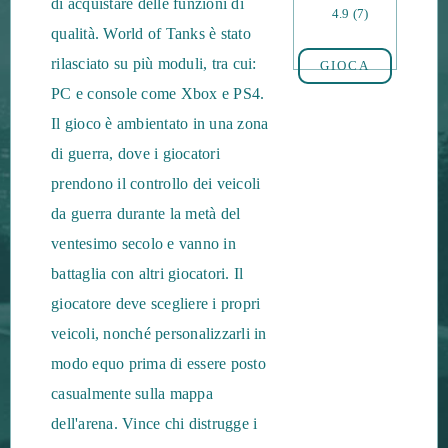
di acquistare delle funzioni di
4.9
(7)
qualità. World of Tanks è stato
rilasciato su più moduli, tra cui:
GIOCA
PC e console come Xbox e PS4.
Il gioco è ambientato in una zona
di guerra, dove i giocatori
prendono il controllo dei veicoli
da guerra durante la metà del
ventesimo secolo e vanno in
battaglia con altri giocatori. Il
giocatore deve scegliere i propri
veicoli, nonché personalizzarli in
modo equo prima di essere posto
casualmente sulla mappa
dell'arena. Vince chi distrugge i