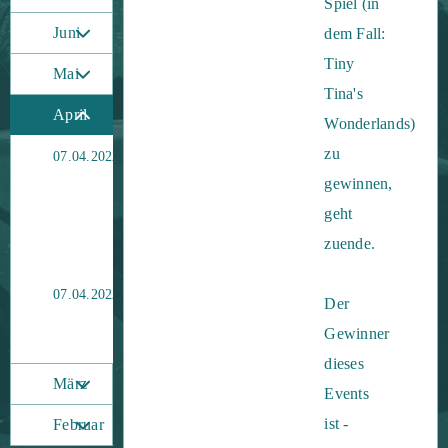
Spiel (in
Juni
dem Fall:
Tiny
Mai
Tina's
April
Wonderlands)
zu
Oster
07.04.2022
Event
gewinnen,
ist
hier!
geht
Spiel
als
zuende.
Premiere!!
Event
07.04.2022
Der
mit
Tiny
Gewinner
Tina!!
dieses
März
Events
ist -
Februar