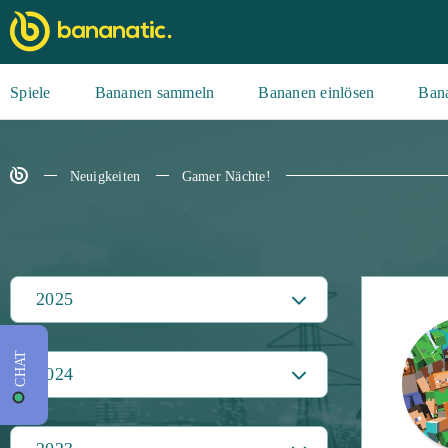
Spiele
Bananen sammeln
Bananen einlösen
Ban
Neuigkeiten
Gamer Nächte!
2025
CHAT
2024