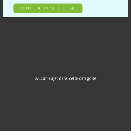
Diablo III (B2P)
0
AJOUTER UN SUJET
Dice Dreams - Mobile - Android
0
Dinosaur Park
0
Dirty League
0
DOTA 2
0
Aucun sujet dans cette catégorie
Dragon Ball Online
0
Dragon Blood
0
Dragon Glory
0
Dragon Lord
0