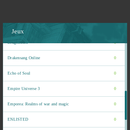
Dragon Nest
0
Dragon's Prophet
0
Jeux
Dragonborn
0
Drakensang Online
0
Echo of Soul
0
Empire Universe 3
0
Emporea: Realms of war and magic
0
ENLISTED
0