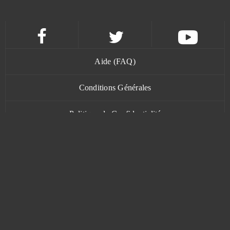
Flower Knight Girl
0
Footballcup
0
Aide (FAQ)
Gacha Life
0
Conditions Générales
Gambino Slots - Vegas Jackpots
0
Politique de Confidentialité
Garbage Garage
0
Contact
Generals: Art of War
0
Gladiatus
0
www.bananatic.com
Glorious Saga
0