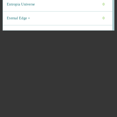
Entropia Universe
0
Eternal Edge +
0
Eternal Edge+ Prologue
0
Eternal Fury
0
Eternal Magic
0
Eudemons
0
Felspire
0
FIFA Online
0
Final Fantasy XIV
0