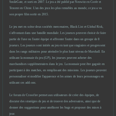
SmileGate, et sorti en 2007. Le jeu a été publié par Neowitz en Corée et
Unturned
2
Tencent en Chine. L'un des jeux les plus rentables au monde, ce jeu a vu
son propre film sortir en 2015.
Wizard101
2
Le jeu met en scène deux sociétés mercenaires, Black List et Global Risk,
s'affrontant dans une bataille mondiale. Les joueurs peuvent choisir de faire
Xhunter
2
partie de l'une ou l'autre équipe et affronter l'autre dans un groupe de 8
joueurs. Les joueurs sont initiés au jeu en tant que stagiaires et progressent
1100AD
1
dans les rangs militaires pour atteindre le plus haut niveau de Marshall. En
utilisant la monnaie du jeu (GP), les joueurs peuvent acheter des
Akinator
1
marchandises supplémentaires dans le jeu. La monnaie peut être gagnée en
participant à des matches, en remplissant des missions. Les joueurs peuvent
personnaliser et modifier l'apparence et les armes de leurs personnages en
Anocris
1
utilisant ces add-ons.
ARMA III (B2P)
1
Le forum de Crossfire permet aux utilisateurs de créer des équipes, de
discuter des stratégies de jeu et de trouver des adversaires, ainsi que de
Beyond the Void
1
donner des suggestions pour améliorer les bugs et proposer des mises à
jour.