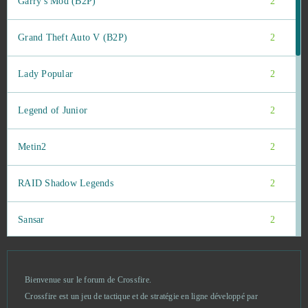
Garry's Mod (B2P)
2
Grand Theft Auto V (B2P)
2
Lady Popular
2
Legend of Junior
2
Metin2
2
RAID Shadow Legends
2
Sansar
2
Second Life
2
Bienvenue sur le forum de Crossfire.
The Outpost Nine: Episode 1
2
Crossfire est un jeu de tactique et de stratégie en ligne développé par