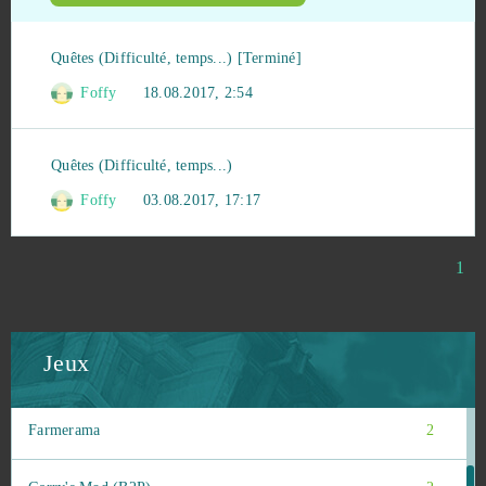
Booty Calls
2
Quêtes (Difficulté, temps...) [Terminé]
Crossfire
2
Foffy
18.08.2017, 2:54
CrowFall (B2P)
2
Quêtes (Difficulté, temps...)
Foffy
03.08.2017, 17:17
CRSED: F.O.A.D.
2
Dragon 2
2
1
Eldarya
2
Jeux
Fairy Tale: Hero's Journey
2
Farmerama
2