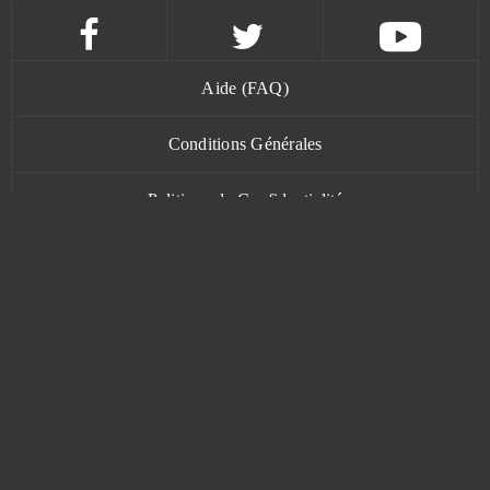
Orcs Must Die! Unchained
0
Otherland
0
Aide (FAQ)
Overwolf
0
Conditions Générales
Politique de Confidentialité
Paris: City Adventure (Android)
0
Contact
Perfect World International
0
Pirate Storm
0
Pirates of the Caribbean (Android)
0
www.bananatic.com
Pocket Starships
0
Trustpilot
Prison Wars
0
© Copyright 2015