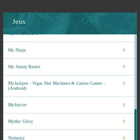
Momio
0
Mu Legend
0
Jeux
My Free Farm 2
0
My Ninja
0
My Sunny Resort
0
MyJackpot - Vegas Slot Machines & Casino Games -
0
(Android)
MySoccer
0
Mythic Glory
0
Nemexia
0