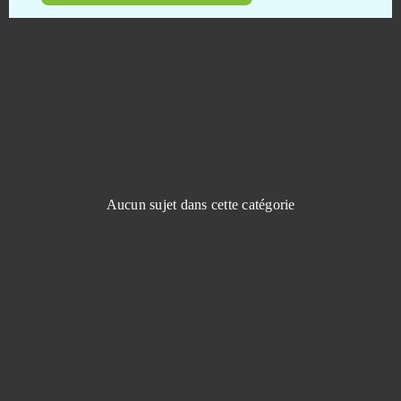
MapleStory Black Mage
0
Mars Battle
0
Mars Tomorrow
0
Mebula Online
0
Aucun sujet dans cette catégorie
Merge Defense 3D (Android)
0
Metal Assault
0
Might & Magic Heroes Online
0
Miramagia
0