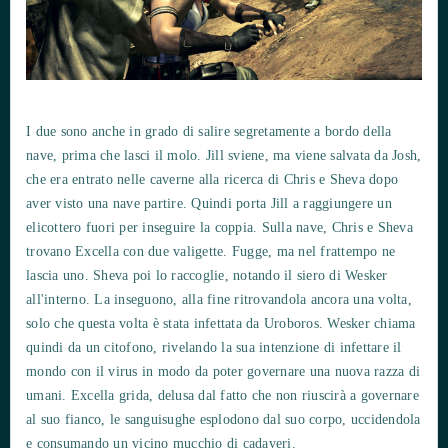
I due sono anche in grado di salire segretamente a bordo della
nave, prima che lasci il molo. Jill sviene, ma viene salvata da Josh,
che era entrato nelle caverne alla ricerca di Chris e Sheva dopo
aver visto una nave partire. Quindi porta Jill a raggiungere un
elicottero fuori per inseguire la coppia. Sulla nave, Chris e Sheva
trovano Excella con due valigette. Fugge, ma nel frattempo ne
lascia uno. Sheva poi lo raccoglie, notando il siero di Wesker
all'interno. La inseguono, alla fine ritrovandola ancora una volta,
solo che questa volta è stata infettata da Uroboros. Wesker chiama
quindi da un citofono, rivelando la sua intenzione di infettare il
mondo con il virus in modo da poter governare una nuova razza di
umani. Excella grida, delusa dal fatto che non riuscirà a governare
al suo fianco, le sanguisughe esplodono dal suo corpo, uccidendola
e consumando un vicino mucchio di cadaveri.