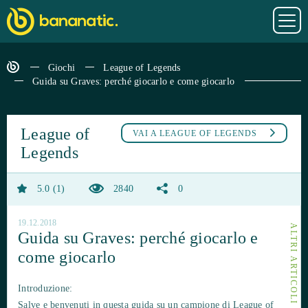
Giochi
League of Legends
Guida su Graves: perché giocarlo e come giocarlo
League of
VAI A
LEAGUE OF LEGENDS
Legends
5.0
1
2840
0
19.12.2018
Guida su Graves: perché giocarlo e
come giocarlo
Introduzione:
Salve e benvenuti in questa guida su un campione di League of