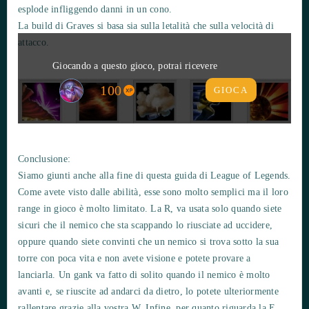
esplode infliggendo danni in un cono.
La build di Graves si basa sia sulla letalità che sulla velocità di
attacco.
Giocando a questo gioco, potrai ricevere
100
GIOCA
Conclusione:
Siamo giunti anche alla fine di questa guida di League of Legends.
Come avete visto dalle abilità, esse sono molto semplici ma il loro
range in gioco è molto limitato. La R, va usata solo quando siete
sicuri che il nemico che sta scappando lo riusciate ad uccidere,
oppure quando siete convinti che un nemico si trova sotto la sua
torre con poca vita e non avete visione e potete provare a
lanciarla. Un gank va fatto di solito quando il nemico è molto
avanti e, se riuscite ad andarci da dietro, lo potete ulteriormente
rallentare grazie alla vostra W. Infine, per quanto riguarda la E,