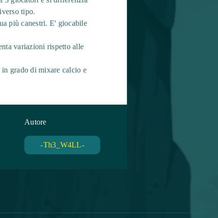
iverso tipo.
a più canestri. E' giocabile
ta variazioni rispetto alle
in grado di mixare calcio e
Autore
-Th3_W4LL-