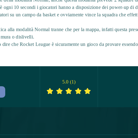
chè ogni 10 secondi i giocatori hanno a disposizione dei power-up di d
tori su un campo da basket e ovviamente vince la squadra che effettu
ca alla modalità Normal tranne che per la mappa, infatti questa presen
ura o dislivelli.
 dire che Rocket League è sicuramente un gioco da provare essendo 
5.0
(
1
)