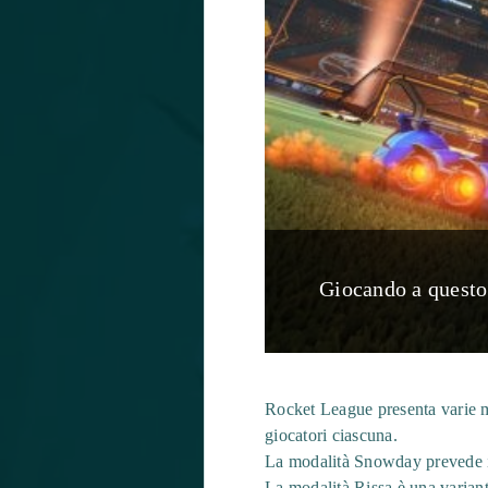
Giocando a questo 
Rocket League presenta varie m
giocatori ciascuna.
La modalità Snowday prevede il
La modalità Rissa è una variant