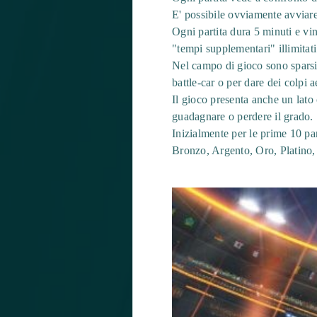
E' possibile ovviamente avviare
Ogni partita dura 5 minuti e vi
"tempi supplementari" illimitati
Nel campo di gioco sono sparsi b
battle-car o per dare dei colpi a
Il gioco presenta anche un lato
guadagnare o perdere il grado.
Inizialmente per le prime 10 part
Bronzo, Argento, Oro, Platin