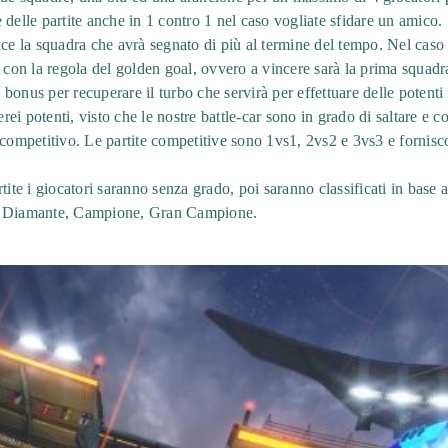
 delle partite anche in 1 contro 1 nel caso vogliate sfidare un amico.
nce la squadra che avrà segnato di più al termine del tempo. Nel caso 
 con la regola del golden goal, ovvero a vincere sarà la prima squadra
onus per recuperare il turbo che servirà per effettuare delle potenti 
erei potenti, visto che le nostre battle-car sono in grado di saltare e c
 competitivo. Le partite competitive sono 1vs1, 2vs2 e 3vs3 e fornisco
ite i giocatori saranno senza grado, poi saranno classificati in base al
o, Diamante, Campione, Gran Campione.