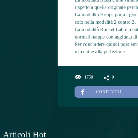
rispetto a quella originale per
La modalità Hoops porta i gioca
solo nella modalità 2 contro 2.
La modalità Rocket Lab è identi
normali mappe con aggiunta di m
Per concludere quindi possiamo
macchine alla perfezione.
1758
0
CONDIVIDI
Articoli Hot