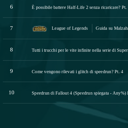
6
È possibile battere Half-Life 2 senza ricaricare? Pt.
7
League of Legends
Guida su Malzaha
8
Tutti i trucchi per le vite infinite nella serie di Sup
9
Come vengono rilevati i glitch di speedrun? Pt. 4
10
Speedrun di Fallout 4 (Speedrun spiegata - Any%) 