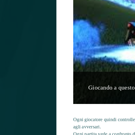
Giocando a questo 
Ogni giocatore quindi controlle
agli avversari.
Ogni partita vede a confronto 