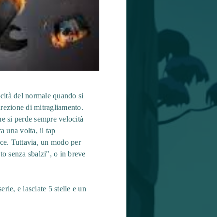
ocità del normale quando si
direzione di mitragliamento.
he si perde sempre velocità
 una volta, il tap
ice. Tuttavia, un modo per
to senza sbalzi", o in breve
rie, e lasciate 5 stelle e un