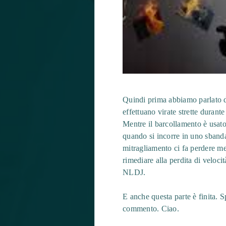
Quindi prima abbiamo parlato di
effettuano virate strette durant
Mentre il barcollamento è usato
quando si incorre in uno sbanda
mitragliamento ci fa perdere me
rimediare alla perdita di veloci
NLDJ.
E anche questa parte è finita. Sp
commento. Ciao.