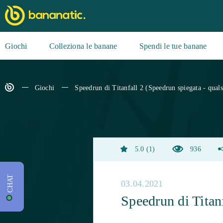
Giochi
Colleziona le banane
Spendi le tue banane
Giochi
Speedrun di Titanfall 2 (Speedrun spiegata - quals
5.0
1
936
CHAT
03.04.2021
Speedrun di Titanf