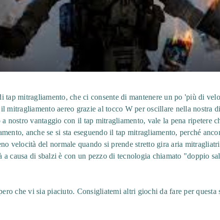
 tap mitragliamento, che ci consente di mantenere un po 'più di vel
e il mitragliamento aereo grazie al tocco W per oscillare nella nostra 
 a nostro vantaggio con il tap mitragliamento, vale la pena ripetere c
mento, anche se si sta eseguendo il tap mitragliamento, perché ancora
no velocità del normale quando si prende stretto gira aria mitragliatr
tà a causa di sbalzi è con un pezzo di tecnologia chiamato "doppio sal
ero che vi sia piaciuto. Consigliatemi altri giochi da fare per questa se