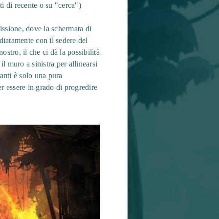
ti di recente o su "cerca")
missione, dove la schermata di
iatamente con il sedere del
stro, il che ci dà la possibilità
 muro a sinistra per allinearsi
anti è solo una pura
 essere in grado di progredire