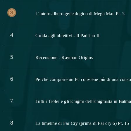
L'intero albero genealogico di Mega Man Pt. 5
4
Guida agli obiettivi - Il Padrino II
5
Recensione - Rayman Origins
6
Perchè comprare un Pc conviene più di una conso
7
Tutti i Trofei e gli Enigmi dell'Enigmista in Ba
8
La timeline di Far Cry (prima di Far cry 6) Pt. 15