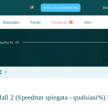
Ho
VINCI UNA CONSOLE PS4
Bananabet
Forum
Giveaway
Altro
iasi%) Pt. 19
0
all 2 (Speedrun spiegata - qualsiasi%) 