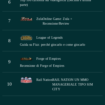
Top 100 curiosità sui videogiochi (Decima e ultima
6
parte)
Zula
Online Game: Zula +
7
Recensione/Review
League of Legends
8
Guida su Fizz: perché giocarlo e come giocarlo
Forge of Empires
9
Recensione di Forge of Empires
Rail Nation
RAIL NATION UN MMO
10
MANAGERIALE TIPO SIM
CITY