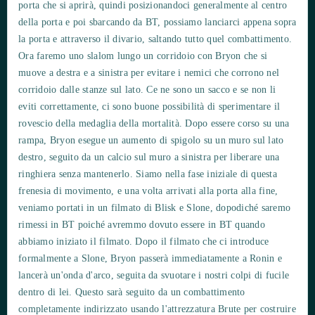
porta che si aprirà, quindi posizionandoci generalmente al centro
della porta e poi sbarcando da BT, possiamo lanciarci appena sopra
la porta e attraverso il divario, saltando tutto quel combattimento.
Ora faremo uno slalom lungo un corridoio con Bryon che si
muove a destra e a sinistra per evitare i nemici che corrono nel
corridoio dalle stanze sul lato. Ce ne sono un sacco e se non li
eviti correttamente, ci sono buone possibilità di sperimentare il
rovescio della medaglia della mortalità. Dopo essere corso su una
rampa, Bryon esegue un aumento di spigolo su un muro sul lato
destro, seguito da un calcio sul muro a sinistra per liberare una
ringhiera senza mantenerlo. Siamo nella fase iniziale di questa
frenesia di movimento, e una volta arrivati ​​alla porta alla fine,
veniamo portati in un filmato di Blisk e Slone, dopodiché saremo
rimessi in BT poiché avremmo dovuto essere in BT quando
abbiamo iniziato il filmato. Dopo il filmato che ci introduce
formalmente a Slone, Bryon passerà immediatamente a Ronin e
lancerà un'onda d'arco, seguita da svuotare i nostri colpi di fucile
dentro di lei. Questo sarà seguito da un combattimento
completamente indirizzato usando l'attrezzatura Brute per costruire