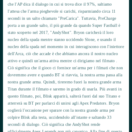
che l'AP dica il dialogo in cui si trova dice il 97%, saltiamo
l'attesa che l'arma pieghevole si carichi, risparmiando circa 11
secondi in un salto chiamato "PreCarica". Tuttavia, PreCharge
porta a un grande salto, il più grande da quando Super Fastball è
stato scoperto nel 2017, "AndyShot". Bryon caricherà il loro
nucleo della spada mentre stanno uccidendo Slone, e usando il
nucleo della spada nel momento in cui interagiscono con l'iniettore
dell'Arca, ciò che accade è che abbiamo ancora il nostro nucleo
attivo e quindi un'arma attiva mentre ci dirigiamo nel filmato .
Ciò significa che il gioco ci fornisce un'arma per i filmati che non
dovremmo avere e quando BT si riavvia, la nostra arma passa alla
nostra grande arma. Quindi, tireremo fuori la nostra grande arma
Titan durante il filmato e saremo in grado di usarla. Più avanti in
questo filmato, poi, Blisk apparirà, salterà fuori dal suo Titano e
atterrerà su BT per parlarci di unirsi agli Apex Predators. Bryon
coglierà l'occasione per sparare con la nostra grande arma per
colpire Blisk alla testa, uccidendolo all'istante e saltando 33
secondi di dialogo. Ciò significa che AndyShot rende
ufficialmente Apex Legends non più canonico. Alla fine di questo