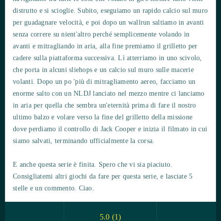
distrutto e si scioglie. Subito, eseguiamo un rapido calcio sul muro
per guadagnare velocità, e poi dopo un wallrun saltiamo in avanti
senza correre su nient'altro perché semplicemente volando in
avanti e mitragliando in aria, alla fine premiamo il grilletto per
cadere sulla piattaforma successiva. Lì atterriamo in uno scivolo,
che porta in alcuni sliehops e un calcio sul muro sulle macerie
volanti. Dopo un po 'più di mitragliamento aereo, facciamo un
enorme salto con un NLDJ lanciato nel mezzo mentre ci lanciamo
in aria per quella che sembra un'eternità prima di fare il nostro
ultimo balzo e volare verso la fine del grilletto della missione
dove perdiamo il controllo di Jack Cooper e inizia il filmato in cui
siamo salvati, terminando ufficialmente la corsa.
E anche questa serie è finita. Spero che vi sia piaciuto.
Consigliatemi altri giochi da fare per questa serie, e lasciate 5
stelle e un commento. Ciao.
5.0
(
1
)