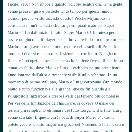
Facile, vero? Non importa quanto ridicolo sembri ora, tanta gente
venne presa in giro e perdette tanto tempo per questi rumor.
Quindi, perché vi sto dicendo questo? Perché Miyamoto ha
constatato in un'intervista che Luigi era pianificato per Super
Mario 64 fin dall'inizio. Infatti, Super Mario 64 fu inteso per
essere un gioco multiplayer per un breve periodo. In un prototipo,
Mario e Luigi avrebbero potuto entrare nel castello di Peach in
momenti diversi e incontrarsi insieme nel corridoio. Nel gioco
finale c'è un'opzione per la camera che la tiene ferma, il che fu un
tentativo fallito dove Mario e Luigi avrebbero potuto camminare
l'uno lontano dall'altro e rimanere visibili sullo schermo. In un
momento di primo sviluppo, Mario e Luigi correvano s'un mondo
piatto e tutto funzionava alla grande, questo fin quando gli
sviluppatori iniziarono a creare livelli dal terreno più complesso.
Per via della limitazione dell'hardware, si doveva O usare dei
terreni più semplici O eliminare del tutto Luigi. E alla fine, Luigi
venne scartato. E questa era la beta di Super Mario 64. Come
potete vedere, questo magnifico gioco del Nintendo 64 ha un sacco
di idee scartate, molte le quali vennero poi aggiunte in giochi