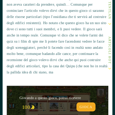
non aveva caratteri da prendere, quindi… Comunque per
cominciare l'articolo volevo dirvi che in questo gioco ci saranno
delle risorse particolari (tipo l'ossidiana che ti servirà ad costruire
degli edifici resistenti). Ho notato che questo gioco ha un suo sito
dove ci sono tutti i suoi membri, e li puoi vedere. Il gioco sarà
anche in tempo reale. Comunque vi dico che se volete farmi dei
ARTICOLI HOT
quiz su i film di spie me li potete fare facendomi vedere le facce
degli sceneggiatori, perché li facendo così in realtà sono andato
molto bene, comunque badando alle cance, per continuare la
recensione del gioco volevo dirvi che anche qui puoi costruire
degli edifici articolari, tipo la casa dei Quipu (che non ho in realtà
la pallida idea di chi siano, ma
Giocando a questo gioco, potrai ricevere
100
GIOCA