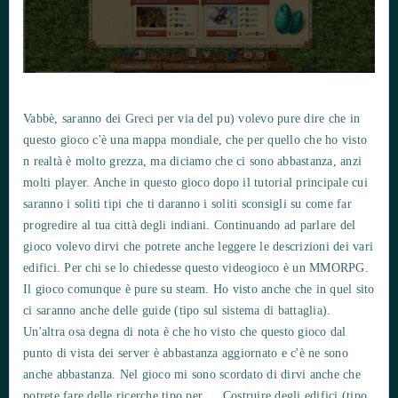
Vabbè, saranno dei Greci per via del pu) volevo pure dire che in
questo gioco c'è una mappa mondiale, che per quello che ho visto
n realtà è molto grezza, ma diciamo che ci sono abbastanza, anzi
molti player. Anche in questo gioco dopo il tutorial principale cui
saranno i soliti tipi che ti daranno i soliti sconsigli su come far
progredire al tua città degli indiani. Continuando ad parlare del
gioco volevo dirvi che potrete anche leggere le descrizioni dei vari
edifici. Per chi se lo chiedesse questo videogioco è un MMORPG.
Il gioco comunque è pure su steam. Ho visto anche che in quel sito
ci saranno anche delle guide (tipo sul sistema di battaglia).
Un'altra osa degna di nota è che ho visto che questo gioco dal
punto di vista dei server è abbastanza aggiornato e c'è ne sono
anche abbastanza. Nel gioco mi sono scordato di dirvi anche che
potrete fare delle ricerche tipo per…. Costruire degli edifici (tipo