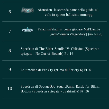
Aion
Aion, la seconda parte della guida sul
6
volo in questo bellisimo mmorpg
Paladins
Paladins: come giocare Mal'Damba
7
[intro/counters/legendary] (no build)
Speedrun di The Elder Scrolls IV: Oblivion (Speedrun
8
spiegata - No Out-of-Bounds) Pt. 16
9
La timeline di Far Cry (prima di Far cry 6) Pt. 6
Speedrun di SpongeBob SquarePants: Battle for Bikini
10
Bottom (Speedrun spiegata - qualsiasi%) Pt. 36