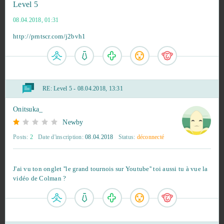
Level 5
War Thunder
51
08.04.2018, 01:31
http://prntscr.com/j2bvh1
Big Farm
46
My Free Zoo
42
RE:
Level 5 - 08.04.2018, 13:31
World of Tanks
31
Onitsuka_
Rail Nation
30
Newby
Posts:
2
Date d'inscription:
08.04.2018
Status:
déconnecté
Minecraft
27
J'ai vu ton onglet ''le grand tournois sur Youtube'' toi aussi tu à vue la
SAO's Legend
26
vidéo de Colman ?
Travian
23