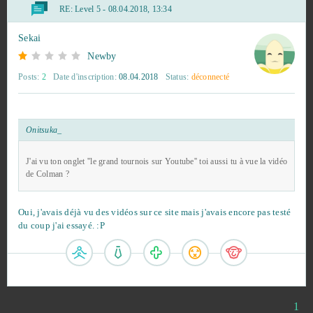
Chevalier du Dragon (FR)
22
RE:
Level 5 - 08.04.2018, 13:34
Sekai
Dofus
19
Newby
Forge of Empires
19
Posts:
2
Date d'inscription:
08.04.2018
Status:
déconnecté
Imperia Online
17
Onitsuka_
Goodgame Empire
15
J'ai vu ton onglet ''le grand tournois sur Youtube'' toi aussi tu à vue la vidéo
de Colman ?
Bleach Online
14
Oui, j'avais déjà vu des vidéos sur ce site mais j'avais encore pas testé
Crossout
14
du coup j'ai essayé. :P
Grepolis
11
Crush Crush
10
1