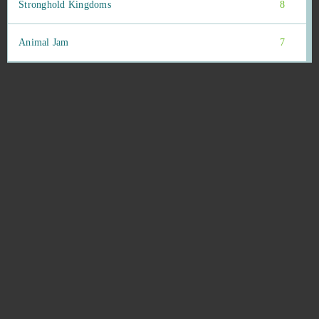
Stronghold Kingdoms
8
Animal Jam
7
League of Legends
7
My Bankai
7
BlockStarPlanet
6
NeverWinter
6
NosTale
6
OGame
6
Throne: Kingdom at War
6