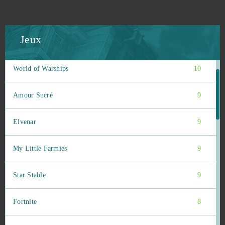
Hero Zero
10
Jeux
Warface
10
World of Warships
10
Amour Sucré
9
Elvenar
9
My Little Farmies
9
Star Stable
9
Fortnite
8