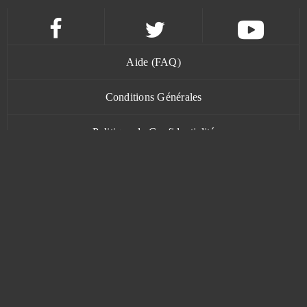
Vikings: War of Clans
6
Warframe
6
Aide (FAQ)
Conditions Générales
Cuisine Royale
5
Politique de Confidentialité
Dragon Awaken
5
Contact
Ikariam
5
Souverain des dragons
5
CSGO Prime (B2P)
4
www.bananatic.com
Heavy Metal Machines
4
Trustpilot