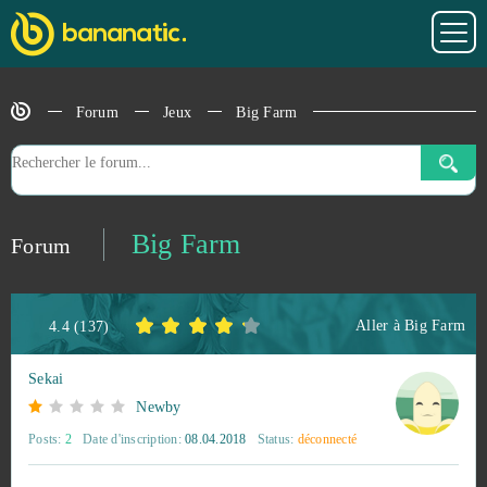
Forum
Jeux
Big Farm
Big Farm
Forum
Aller à
Big Farm
4.4
(
137
)
Sekai
Newby
Posts:
2
Date d'inscription:
08.04.2018
Status:
déconnecté
Roblox
66