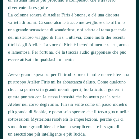
un sistema molto più profondo e complesso, che è davvero
divertente da eseguire
La colonna sonora di Atelier Firis è buona, e c'è una discreta
varietà di brani. Ci sono alcune tracce meravigliose che offrono
una grande sensazione di wanderlust, e si adatta al tema generale
del misterioso viaggio di Firis. Tuttavia, come molti dei recenti
titoli degli Atelier. La voce di Firis è incredibilmente rauca, acuta
e lamentosa. Per fortuna, c'è la traccia audio giapponese che può
essere attivata in qualsiasi momento.
Avevo grandi speranze per l'introduzione di molte nuove idee, ma
purtroppo Atelier Firis mi ha abbastanza deluso. Come qualcuno
che ama perdersi in grandi mondi aperti, ho faticato a godermi
questa puntata con la stessa intensità che ho avuto per la serie
Atelier nel corso degli anni. Firis si sente come un passo indietro
più grande di Sophie, e posso solo sperare che il terzo gioco nelle
sottosezioni Mysterious risolverà le imperfezioni, perché qui ci
sono alcune grandi idee che hanno semplicemente bisogno di
un'esecuzione più intelligente e più lucida.