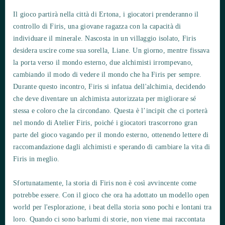
Il gioco partirà nella città di Ertona, i giocatori prenderanno il
controllo di Firis, una giovane ragazza con la capacità di
individuare il minerale. Nascosta in un villaggio isolato, Firis
desidera uscire come sua sorella, Liane. Un giorno, mentre fissava
la porta verso il mondo esterno, due alchimisti irrompevano,
cambiando il modo di vedere il mondo che ha Firis per sempre.
Durante questo incontro, Firis si infatua dell'alchimia, decidendo
che deve diventare un alchimista autorizzata per migliorare sé
stessa e coloro che la circondano. Questa è l’incipit che ci porterà
nel mondo di Atelier Firis, poiché i giocatori trascorrono gran
parte del gioco vagando per il mondo esterno, ottenendo lettere di
raccomandazione dagli alchimisti e sperando di cambiare la vita di
Firis in meglio.
Sfortunatamente, la storia di Firis non è così avvincente come
potrebbe essere. Con il gioco che ora ha adottato un modello open
world per l'esplorazione, i beat della storia sono pochi e lontani tra
loro. Quando ci sono barlumi di storie, non viene mai raccontata