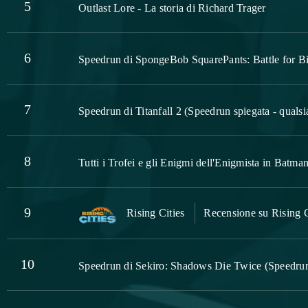
5
Outlast Lore - La storia di Richard Trager
6
Speedrun di SpongeBob SquarePants: Battle for Bik
7
Speedrun di Titanfall 2 (Speedrun spiegata - qualsi
8
Tutti i Trofei e gli Enigmi dell'Enigmista in Batma
9
Rising Cities
Recensione su Rising C
10
Speedrun di Sekiro: Shadows Die Twice (Speedrun s