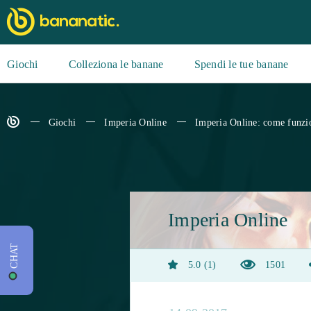
Giochi
Colleziona le banane
Spendi le tue banane
Giochi
Imperia Online
Imperia Online: come funzio
Imperia Online
CHAT
5.0
1
1501