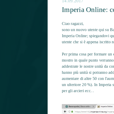
14.09.2017
Imperia Online: c
Ciao ragazzi,
sono un nuovo utente qui su Ban
Imperia Online; spiegandovi qua
utente che si è appena iscritto n
Per prima cosa per formare un
mostro in quale punto verranno 
addestrate le nostre unità da co
hanno più unità si potranno add
aumentare di altre 50 con l'aum
un ulteriore 20 %). In Imperia 
per gli arcieri ecc. .