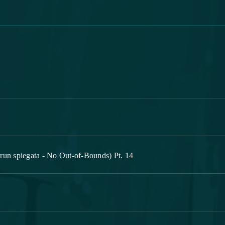
run spiegata - No Out-of-Bounds) Pt. 14