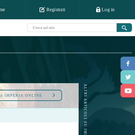
me
Registrati
Log in
ALTRI ARTICOLI SU IMPERIA ONLINE
 A
IMPERIA ONLINE