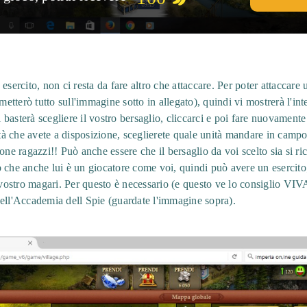
esercito, non ci resta da fare altro che attaccare. Per poter attaccare
tterò tutto sull'immagine sotto in allegato), quindi vi mostrerà l'int
vi basterà scegliere il vostro bersaglio, cliccarci e poi fare nuovament
nità che avete a disposizione, sceglierete quale unità mandare in camp
one ragazzi!! Può anche essere che il bersaglio da voi scelto sia si ri
 che anche lui è un giocatore come voi, quindi può avere un esercito;
l vostro magari. Per questo è necessario (e questo ve lo consiglio V
ell'Accademia dell Spie (guardate l'immagine sopra).