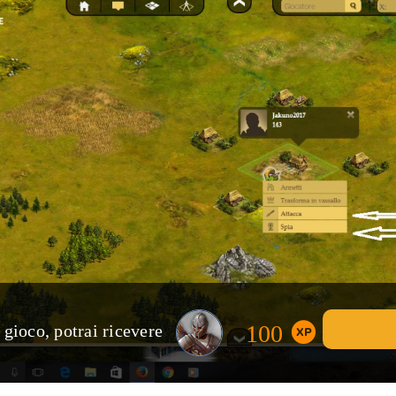
100
gioco, potrai ricevere