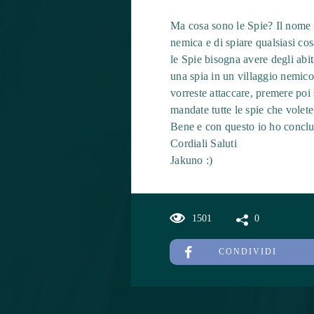
Ma cosa sono le Spie? Il nome p
nemica e di spiare qualsiasi cos
le Spie bisogna avere degli abi
una spia in un villaggio nemico
vorreste attaccare, premere poi 
mandate tutte le spie che volet
Bene e con questo io ho conclus
Cordiali Saluti
Jakuno :)
1501
0
CONDIVIDI