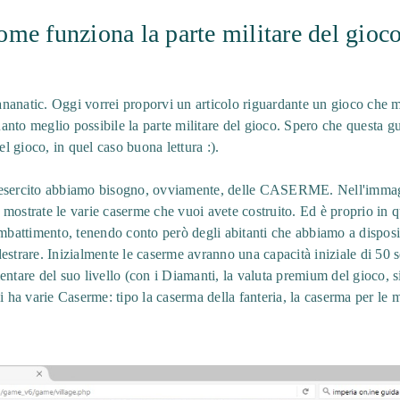
ome funziona la parte militare del gioc
anatic. Oggi vorrei proporvi un articolo riguardante un gioco che m
nto meglio possibile la parte militare del gioco. Spero che questa 
el gioco, in quel caso buona lettura :).
 esercito abbiamo bisogno, ovviamente, delle CASERME. Nell'immagin
mostrate le varie caserme che vuoi avete costruito. Ed è proprio in q
mbattimento, tenendo conto però degli abitanti che abbiamo a disposizi
estrare. Inizialmente le caserme avranno una capacità iniziale di 50 s
entare del suo livello (con i Diamanti, la valuta premium del gioco, s
si ha varie Caserme: tipo la caserma della fanteria, la caserma per le