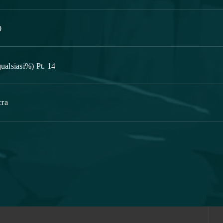
9
ualsiasi%) Pt. 14
cra