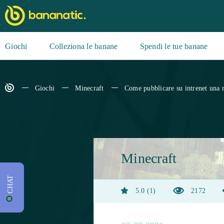
Giochi
Colleziona le banane
Spendi le tue banane
Giochi
Minecraft
Come pubblicare su intrenet una 
Minecraft
CHAT
5.0
1
2172