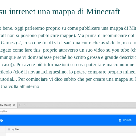
u intrenet una mappa di Minecraft
ito bene, oggi parleremo proprio su come pubblicare una mappa di Mine
aft non si possono pubblicare mappe). Ma prima d'incominciare col t
 Games (sì, lo so che fra di vi ci sarà qualcuno che avrà detto, ma 
egato come fare this, proprio attraverso un suo video su you tube (che
omunque se vi domandasse perché ho scritto grossa e grande descrizi
a caso)). Per avere più informazioni su cosa poter fare ma comunque
rticolo (cioè il novantacinquesimo, io potere comprare proprio min
 tutorial... Per cominciare vi dico subito che per creare una mappa su
Una volta all'interno