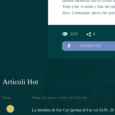
(potete mettermi fan di Gioba n
Tube (che vi metto i link del m
dico. Comunque spero che questo 
2172
0
CONDIVIDI
Articoli Hot
Posto
Nome del gioco e titolo dell'articolo
La timeline di Far Cry (prima di Far cry 6) Pt. 20