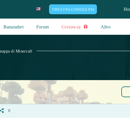
Ho
VINCI UNA CONSOLE PS4
Bananabet
Forum
Giveaway
Altro
mappa di Minecraft
0