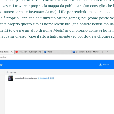
ves e li troverete proprio la mappa da pubblicare (un consiglio che 
ì, nuovo termine inventato da me) il file per renderlo meno che occu
he è proprio l'app che ha utilizzato Shiine games) poi (come potete 
rcare proprio questo sito di nome Mediafire (che potrete benissimo us
ilegi) (o c'è n'è un altro di nome Mega) in cui proprio come vi ho fat
mappa su di esso (cioè il sito istintivamente) ed poi dovrete cliccare su