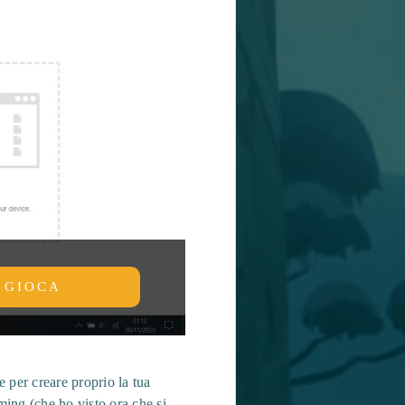
GIOCA
 per creare proprio la tua
ing (che ho visto ora che si