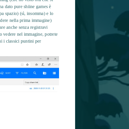
ha dato pure shiine games è
pa spazio) (sì, insomma) e lo
vedere nella prima immagine)
are anche senza registravi
to vedere nel immagine, potrete
i i classici puntini per