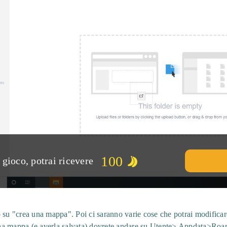
100
gioco, potrai ricevere
 su "crea una mappa". Poi ci saranno varie cose che potrai modificare
a mappa (e averla salvata) dovrete andare su Utente> Appdata>Roam