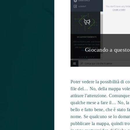
Giocando a questo 
Poter vedere la possibilità di c
file del… No, della mappa vole
attirare l'attenzione. Comunque
qualche mese a fare il… No, l
bello e fatto bene, che è stato 
nome. Se qualcuno se lo domand
pubblicare la mappa, quindi tro