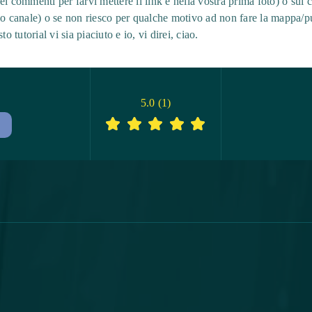
ei commenti per farvi mettere il link e nella vostra prima foto) o su
io canale) o se non riesco per qualche motivo ad non fare la mappa/pub
tutorial vi sia piaciuto e io, vi direi, ciao.
5.0
(
1
)