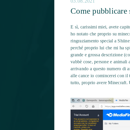
03.08.2021
Come pubblicare s
E sì, carissimi miei, avete cap
ho notato che proprio su minecr
ringraziamento special a Shiine
perché proprio lui che mi ha spi
grande e grossa descrizione (c
vabbè cose, persone e animali 
arrivando a questo numero di a
alle cance io comincerei con il
tutto, proprio avere Minecraft. 