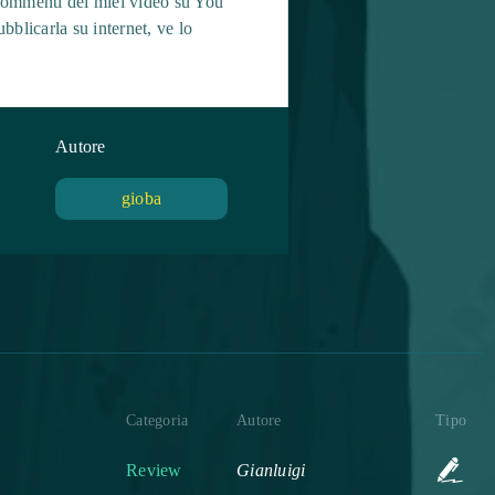
i commenti dei miei video su You
blicarla su internet, ve lo
Autore
gioba
Categoria
Autore
Tipo
Review
Gianluigi