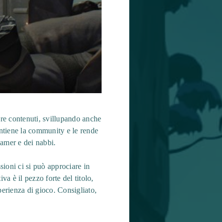
are contenuti, svillupando anche
antiene la community e le rende
gamer e dei nabbi.
ioni ci si può approciare in
va è il pezzo forte del titolo,
perienza di gioco. Consigliato,