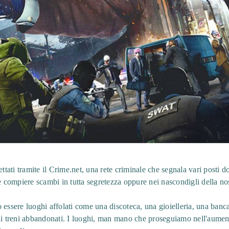
ettati tramite il Crime.net, una rete criminale che segnala vari posti d
ve compiere scambi in tutta segretezza oppure nei nascondigli della no
 essere luoghi affolati come una discoteca, una gioielleria, una ban
di treni abbandonati. I luoghi, man mano che proseguiamo nell'aument