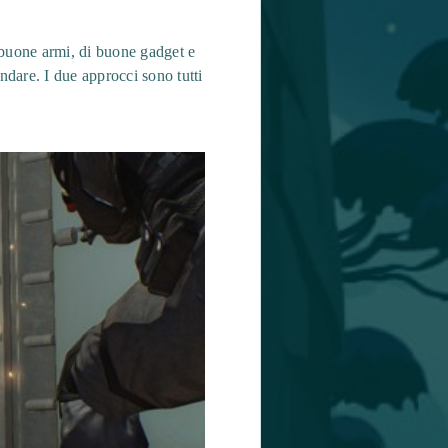
i buone armi, di buone gadget e
andare. I due approcci sono tutti