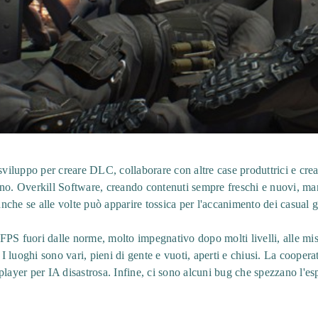
 sviluppo per creare DLC, collaborare con altre case produttrici e cre
e sono. Overkill Software, creando contenuti sempre freschi e nuovi, m
 anche se alle volte può apparire tossica per l'accanimento dei casual 
PS fuori dalle norme, molto impegnativo dopo molti livelli, alle miss
 I luoghi sono vari, pieni di gente e vuoti, aperti e chiusi. La cooperati
player per IA disastrosa. Infine, ci sono alcuni bug che spezzano l'es