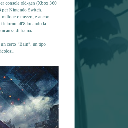
per console old-gen (Xbox 360
18 per Nintendo Switch.
 1 milione e mezzo, e ancora
 intorno all'8 lodando la
mancanza di trama.
 un certo "Bain", un tipo
icolosi.