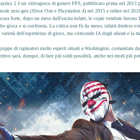
Payday 2 è un videogioco di genere FPS, pubblicato prima nel 2013 
console next-gen (Xbox One e Playstation 4) nel 2015 e infine nel 20
cora forte, dopo un mese dall'uscita infatti, le copie vendute furono
 gioca e si confronta. La critica non fù da meno, infatti diedero voti
a varietà dell'esperienza di gioco, ma criticando IA degli alleati e la 
gruppo di rapinatori molto esperti situati a Washington, comandata da
ettivo sarà, dunque, di fare più soldi possibili, anche nei modi più per