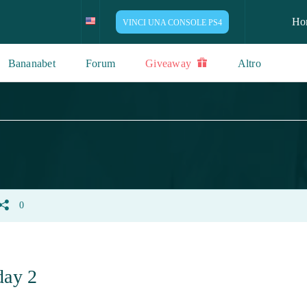
Ho
VINCI UNA CONSOLE PS4
Bananabet
Forum
Giveaway
Altro
0
day 2