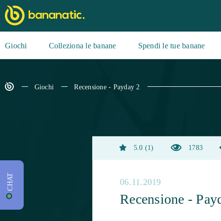
Giochi
Colleziona le banane
Spendi le tue banane
Giochi
Recensione - Payday 2
5.0
1
1783
CHAT
06.11.2019
Recensione - Pay