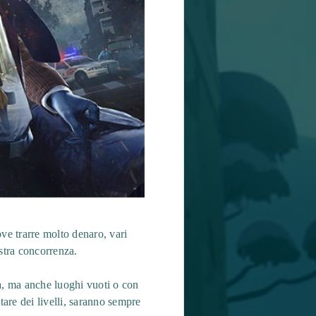
ove trarre molto denaro, vari
stra concorrenza.
ca, ma anche luoghi vuoti o con
are dei livelli, saranno sempre