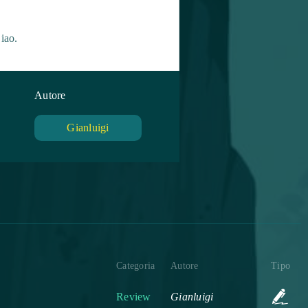
iao.
Autore
Gianluigi
Categoria
Autore
Tipo
Review
Gianluigi