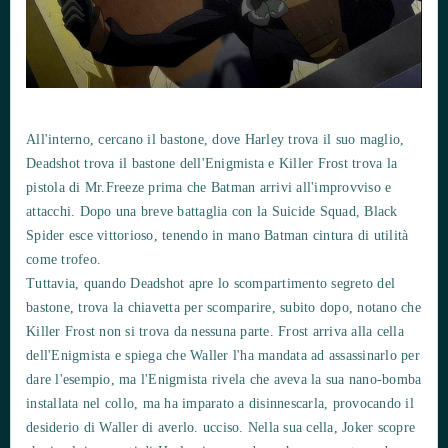
All'interno, cercano il bastone, dove Harley trova il suo maglio,
Deadshot trova il bastone dell'Enigmista e Killer Frost trova la
pistola di Mr.Freeze prima che Batman arrivi all'improvviso e
attacchi. Dopo una breve battaglia con la Suicide Squad, Black
Spider esce vittorioso, tenendo in mano Batman cintura di utilità
come trofeo.
Tuttavia, quando Deadshot apre lo scompartimento segreto del
bastone, trova la chiavetta per scomparire, subito dopo, notano che
Killer Frost non si trova da nessuna parte. Frost arriva alla cella
dell'Enigmista e spiega che Waller l'ha mandata ad assassinarlo per
dare l'esempio, ma l'Enigmista rivela che aveva la sua nano-bomba
installata nel collo, ma ha imparato a disinnescarla, provocando il
desiderio di Waller di averlo. ucciso. Nella sua cella, Joker scopre