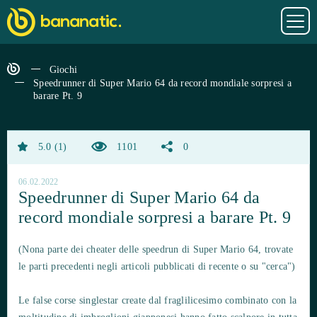
Giochi
Speedrunner di Super Mario 64 da record mondiale sorpresi a
barare Pt. 9
5.0
1
1101
0
06.02.2022
Speedrunner di Super Mario 64 da
record mondiale sorpresi a barare Pt. 9
(Nona parte dei cheater delle speedrun di Super Mario 64, trovate
le parti precedenti negli articoli pubblicati di recente o su "cerca")
Le false corse singlestar create dal fraglilicesimo combinato con la