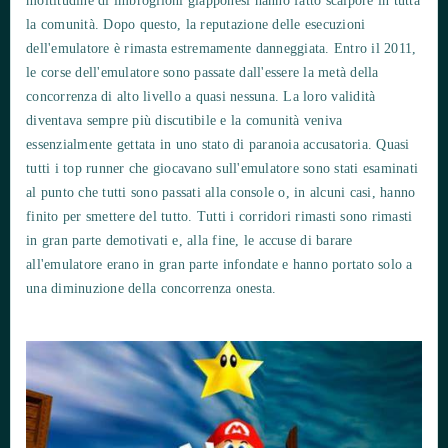
moltitudine di imbroglioni giapponesi hanno fatto scalpore in tutta
la comunità. Dopo questo, la reputazione delle esecuzioni
dell'emulatore è rimasta estremamente danneggiata. Entro il 2011,
le corse dell'emulatore sono passate dall'essere la metà della
concorrenza di alto livello a quasi nessuna. La loro validità
diventava sempre più discutibile e la comunità veniva
essenzialmente gettata in uno stato di paranoia accusatoria. Quasi
tutti i top runner che giocavano sull'emulatore sono stati esaminati
al punto che tutti sono passati alla console o, in alcuni casi, hanno
finito per smettere del tutto. Tutti i corridori rimasti sono rimasti
in gran parte demotivati ​​e, alla fine, le accuse di barare
all'emulatore erano in gran parte infondate e hanno portato solo a
una diminuzione della concorrenza onesta.