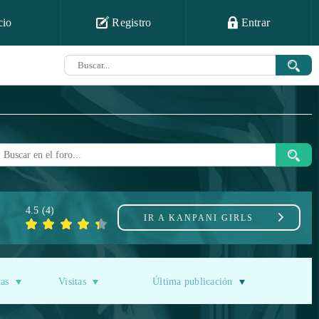
cio
Registro
Entrar
4.5
(
4
)
IR A
KANPANI GIRLS
as
Visitas
Última publicación