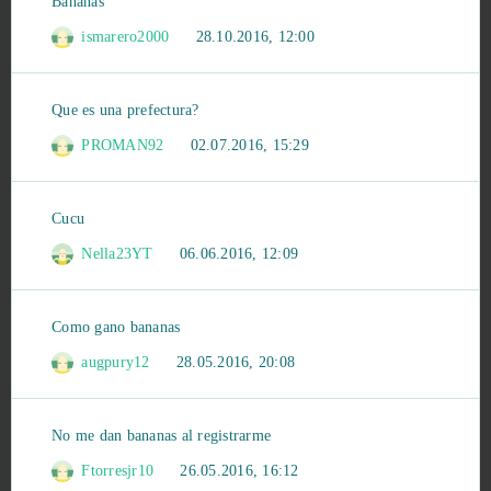
Bananas
CSGO Prime (B2P)
8
ismarero2000
28.10.2016, 12:00
Star Conflict
8
Que es una prefectura?
TERA Online
8
PROMAN92
02.07.2016, 15:29
Crush Crush
7
Cucu
Cuisine Royale
7
Nella23YT
06.06.2016, 12:09
OGame
7
Como gano bananas
Paladins
7
augpury12
28.05.2016, 20:08
Xhunter
7
No me dan bananas al registrarme
World of Warships
6
Ftorresjr10
26.05.2016, 16:12