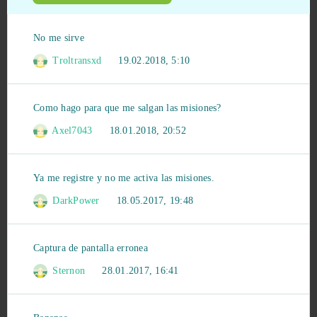
Grand Prix Racing Online
14
No me sirve
Legend Online
14
Troltransxd
19.02.2018, 5:10
Soul Calibur
13
Como hago para que me salgan las misiones?
Axel7043
18.01.2018, 20:52
Warface
13
Forge of Empires
12
Ya me registre y no me activa las misiones.
DarkPower
18.05.2017, 19:48
NosTale
12
Metin2
11
Captura de pantalla erronea
Sternon
28.01.2017, 16:41
Omega Zodiac
10