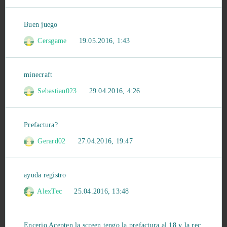
Conquista Online
5
Buen juego
Cersgame
19.05.2016, 1:43
Goodgame Empire
5
Grepolis
5
minecraft
Sebastian023
29.04.2016, 4:26
HEX: Shards of Fate
5
Legend of Junior
5
Prefactura?
Gerard02
27.04.2016, 19:47
Metal Assault
5
ayuda registro
Naruto Online
5
AlexTec
25.04.2016, 13:48
OnePiece 2 - Pirate King
5
Encerio Acepten la screen tengo la prefactura al 18 y la rechazan -_-