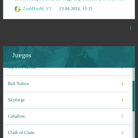
Pocket Starships
5
ZeaMTeaM_YT
23.04.2016, 15:15
S.K.I.L.L. - Special Force 2
5
1
Brawl Stars
4
Fortnite
4
Juegos
My Free Circus
4
Rail Nation
4
Skyforge
4
Caballow
3
Clash of Clans
3