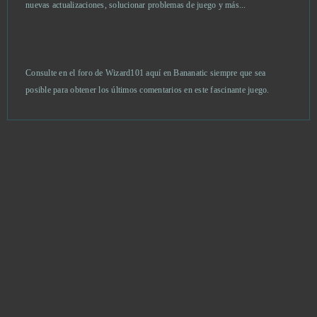
nuevas actualizaciones, solucionar problemas de juego y más...
Game of Thrones
1
Glorious Saga
1
Consulte en el foro de Wizard101 aquí en Bananatic siempre que sea
posible para obtener los últimos comentarios en este fascinante juego.
Grand Theft Auto V (B2P)
1
Guerras Tribales
1
Heavy Metal Machines
1
Hot Candy Land
1
Howrse
1
Islandoom
1