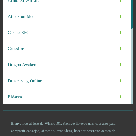
Armored Warfare
1
Attack on Moe
1
Casino RPG
1
Crossfire
1
Dragon Awaken
1
Drakensang Online
1
Eldarya
1
Fairy Tale: Hero's Journey
1
Bienvenido al foro de Wizard101. Siéntete libre de usar esta área para
Footballcup
1
compartir consejos, ofrecer nuevas ideas, hacer sugerencias acerca de