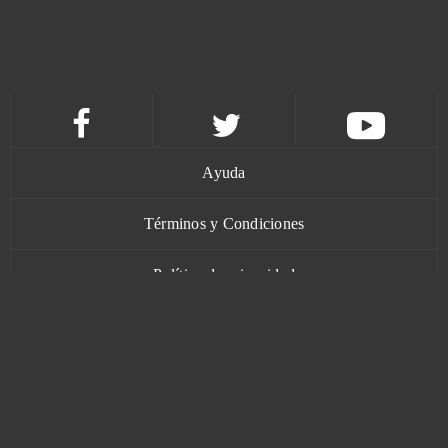
League of Angels
1
League of Angels 2
1
Let's Fish!
1
Life is Feudal
1
Ayuda
Ludo club
1
Términos y Condiciones
Magic The Gathering Arena
1
Política de privacidad
Contacto
MI Granja Linda
1
Miramagia
1
Momio
1