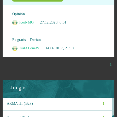
Vikings: War of Clans
2
Opinión
Wizard101
2
KeilyMG
27.12.2020, 6:51
Zula
2
Es gratis... Decian...
JustALoneW
14.06.2017, 21:10
1100AD
1
8 Ball Master
1
1
Agar io
1
Juegos
Age of Musketeers
1
ARMA III (B2P)
1