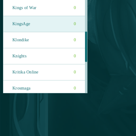
Kings of War
0
KingsAge
0
Klondike
0
Knights
0
Kritika Online
0
Krosmaga
0
Lady Popular
0
League of Angels Heaven's
0
Fury