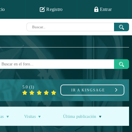
cio
Registro
Entrar
5.0
(
1
)
IR A
KINGSAGE
as
Visitas
Última publicación