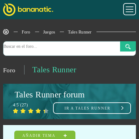
Rift
1
River Combat
1
Foro
Juegos
Tales Runner
Rocket League (B2P)
1
Runes Of Magic
1
Tales Runner
Foro
Sansar
1
Tales Runner forum
Slime CCG
1
4.5
(
27
)
IR A
TALES RUNNER
Smite
1
Star Doll
1
AÑADIR TEMA