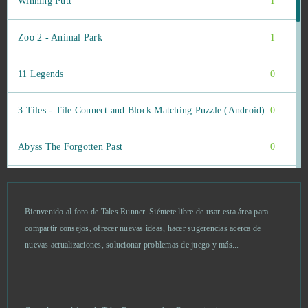
Winning Putt
1
Zoo 2 - Animal Park
1
11 Legends
0
3 Tiles - Tile Connect and Block Matching Puzzle (Android)
0
Abyss The Forgotten Past
0
AD 2460
0
Bienvenido al foro de Tales Runner. Siéntete libre de usar esta área para
AdVenture Capitalist
0
compartir consejos, ofrecer nuevas ideas, hacer sugerencias acerca de
nuevas actualizaciones, solucionar problemas de juego y más...
Akinator
0
Alpha Wars
0