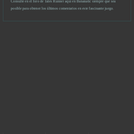
Consulte en el foro de Tales Runner aquí en Bananatic siempre que sea
posible para obtener los últimos comentarios en este fascinante juego.
Alto’s Odyssey
0
Anno Online
0
Anocris
0
Another Eden
0
Apex Legends
0
Argo
0
Ash of Gods (B2P)
0
Astellia
0