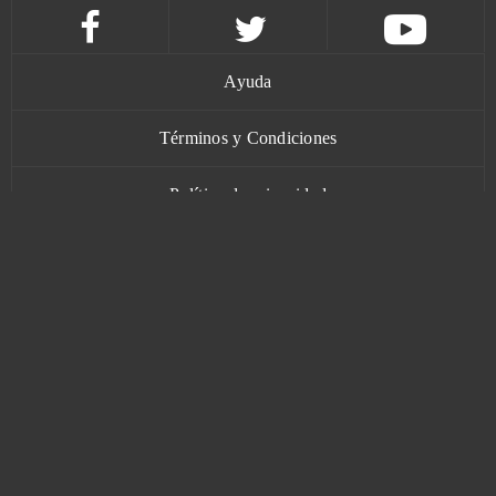
Astro Conquest
0
Astro Empires
0
Ayuda
Atlas Reactor (B2P)
0
Términos y Condiciones
Bastards of Hell
0
Política de privacidad
Battle Night: Cyberpunk-Idle RPG (Android)
0
Contacto
Battlefield 4 (B2P)
0
Berserk The Cataclysm
0
www.bananatic.com
Beyond the Void
0
Trustpilot
Big Bait
0
© Copyright 2015