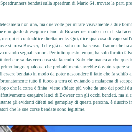
Speedrunners bendati sulla speedrun di Mario 64, trovate le parti prec
la telecamera non una, ma due volte per mirare visivamente a due bo
e è in grado di eseguire i lanci di Bowser nel modo in cui li sta fac
ma qui si contraddice direttamente. Qui, dice qualcosa di vago sull'us
dove si trova Bowser, il che già da solo non ha senso. Tranne che ha
a usando segnali sonori. Per tutto questo tempo, ha solo fornito fals
ettatori che sa davvero cosa sta facendo. Solo che manca anche quest
n primo luogo, qualcosa che probabilmente avrebbe dovuto sapere se 
i essere bendato in modo da poter nascondere il fatto che fa schifo ai
o fortunatamente tutto il fuoco a terra ed evitando a malapena di scapp
Dopo che la corsa è finita, viene sfidato più volte da uno dei pochi du
effettivamente eseguire lanci di Bowser con gli occhi bendati, ma si rif
tante gli evidenti difetti nel gameplay di questa persona, è riuscito
tatori che le sue corse bendate sono legittime.