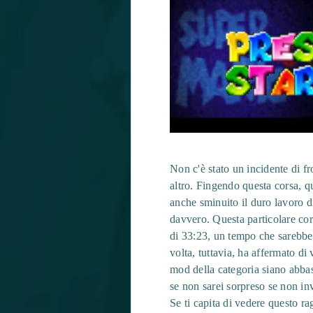
Non c'è stato un incidente di 
altro. Fingendo questa corsa, 
anche sminuito il duro lavoro d
davvero. Questa particolare cor
di 33:23, un tempo che sarebbe c
volta, tuttavia, ha affermato di
mod della categoria siano abbas
se non sarei sorpreso se non i
Se ti capita di vedere questo ra