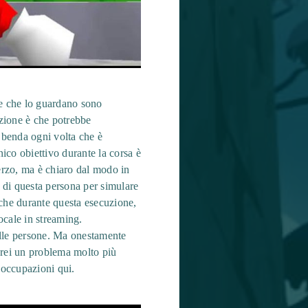
e che lo guardano sono
zione è che potrebbe
a benda ogni volta che è
ico obiettivo durante la corsa è
erzo, ma è chiaro dal modo in
 di questa persona per simulare
o che durante questa esecuzione,
ocale in streaming.
alle persone. Ma onestamente
vrei un problema molto più
eoccupazioni qui.