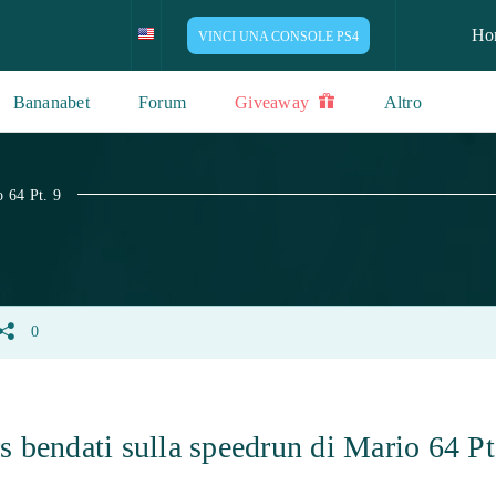
Ho
VINCI UNA CONSOLE PS4
Bananabet
Forum
Giveaway
Altro
o 64 Pt. 9
0
 bendati sulla speedrun di Mario 64 Pt