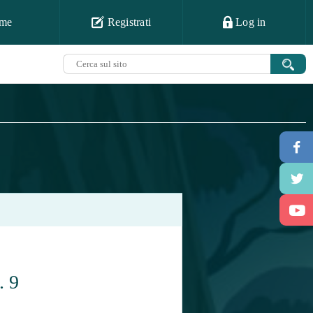
me
Registrati
Log in
. 9