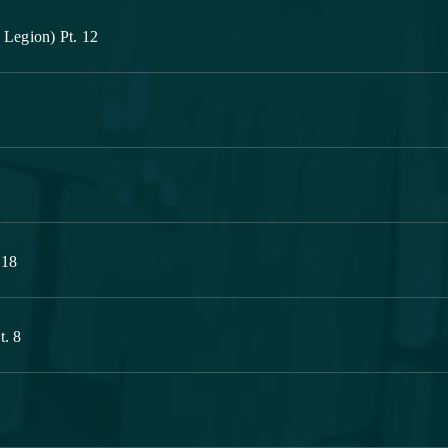
Legion) Pt. 12
 18
t. 8