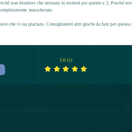
Perché non desidero che nessuno lo molesti per questo e 2. Perché n
e semplicemente smascherato.
ero che vi sia piaciuto. Consigliatemi altri giochi da fare per questa se
5.0
(
1
)