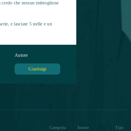
on credo che nessun imbroglione
rie, e lasciate 5 stelle e un
Autore
Gianluigi
Categoria
Autore
Tipo