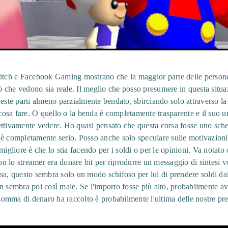
witch e Facebook Gaming mostrano che la maggior parte delle person
 che vedono sia reale. Il meglio che posso presumere in questa situa
ueste parti almeno parzialmente bendato, sbirciando solo attraverso l
sa fare. O quello o la benda è completamente trasparente e il suo un
ettivamente vedere. Ho quasi pensato che questa corsa fosse uno sch
 è completamente serio. Posso anche solo speculare sulle motivazioni
migliore è che lo stia facendo per i soldi o per le opinioni. Va notat
 lo streamer era donare bit per riprodurre un messaggio di sintesi v
lsa, questo sembra solo un modo schifoso per lui di prendere soldi d
n sembra poi così male. Se l'importo fosse più alto, probabilmente a
omma di denaro ha raccolto è probabilmente l'ultima delle nostre pr