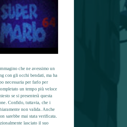
i immagino che ne avessimo un
ng con gli occhi bendati, ma ha
po necessaria per farlo per
 completato un tempo più veloce
hiesto se si presenterà questa
one. Confido, tuttavia, che i
 chiaramente non valida. Anche
 sarebbe mai stata verificata.
zionalmente lasciato il suo