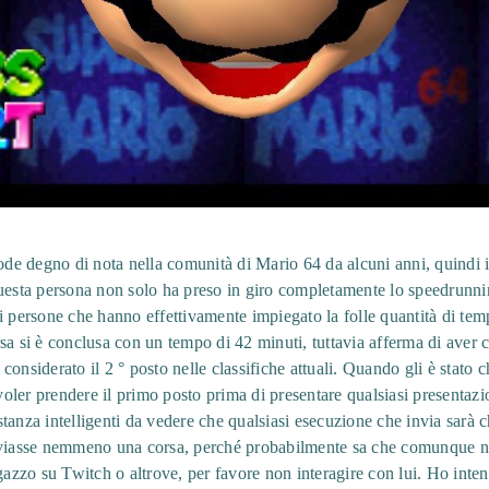
frode degno di nota nella comunità di Mario 64 da alcuni anni, quind
questa persona non solo ha preso in giro completamente lo speedrunni
i persone che hanno effettivamente impiegato la folle quantità di tem
sa si è conclusa con un tempo di 42 minuti, tuttavia afferma di aver
onsiderato il 2 ° posto nelle classifiche attuali. Quando gli è stato c
 voler prendere il primo posto prima di presentare qualsiasi presentazi
tanza intelligenti da vedere che qualsiasi esecuzione che invia sarà
nviasse nemmeno una corsa, perché probabilmente sa che comunque non
gazzo su Twitch o altrove, per favore non interagire con lui. Ho inten