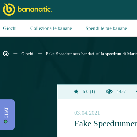
Giochi
Colleziona le banane
Spendi le tue banane
Giochi
Fake Speedrunners bendati sulla speedrun di Mari
5.0
1
1457
CHAT
03.04.2021
Fake Speedrunners