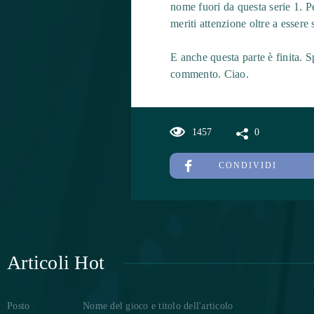
nome fuori da questa serie 1. 
meriti attenzione oltre a esser
E anche questa parte è finita. Sp
commento. Ciao.
1457
0
CONDIVIDI
Articoli Hot
Posto
Nome del gioco e titolo dell'articolo