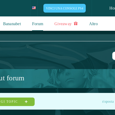
Ho
VINCI UNA CONSOLE PS4
Bananabet
Forum
Giveaway
Altro
ut forum
risposta
GI TOPIC