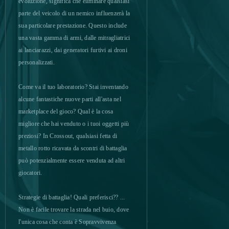
evoluzione, significa che eliminare qualsiasi
parte del veicolo di un nemico influenzerà la
Diablo III (B2P)
0
sua particolare prestazione. Questo include
una vasta gamma di armi, dalle mitragliatrici
Dice Dreams - Mobile -
0
ai lanciarazzi, dai generatori furtivi ai droni
Android
personalizzati.
Dinosaur Park
0
Come va il tuo laboratorio? Stai inventando
alcune fantastiche nuove parti all'asta nel
Dirty League
0
marketplace del gioco? Qual è la cosa
migliore che hai venduto o i tuoi oggetti più
Divine Storm
0
preziosi? In Crossout, qualsiasi fetta di
metallo rotto ricavata da scontri di battaglia
Dofus
0
può potenzialmente essere venduta ad altri
giocatori.
DOTA 2
0
Strategie di battaglia! Quali preferisci?? ...
Non è facile trovare la strada nel buio, dove
Dragon Awaken
0
l'unica cosa che conta è Sopravvivenza