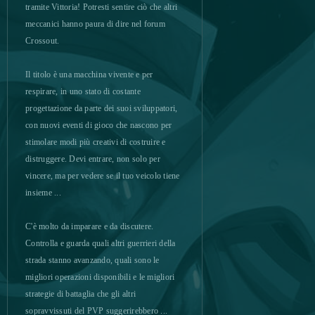
tramite Vittoria! Potresti sentire ciò che altri
Dragon Ball Online
0
meccanici hanno paura di dire nel forum
Crossout.
Dragon Blood
0
Il titolo è una macchina vivente e per
Dragon Glory
0
respirare, in uno stato di costante
progettazione da parte dei suoi sviluppatori,
con nuovi eventi di gioco che nascono per
Dragon Lord
0
stimolare modi più creativi di costruire e
distruggere. Devi entrare, non solo per
Dragon Nest
0
vincere, ma per vedere se il tuo veicolo tiene
insieme ...
Dragon's Prophet
0
C'è molto da imparare e da discutere.
Drakensang Online
0
Controlla e guarda quali altri guerrieri della
strada stanno avanzando, quali sono le
Dreadnought
0
migliori operazioni disponibili e le migliori
strategie di battaglia che gli altri
sopravvissuti del PVP suggerirebbero ...
Echo of Soul
0