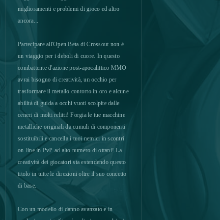
Dark Genesis
0
miglioramenti e problemi di gioco ed altro
ancora...
Dark Gnome
0
Partecipare all'Open Beta di Crossout non è
Dark Knight
0
un viaggio per i deboli di cuore. In questo
combattente d'azione post-apocalittico MMO
Dark Omen
0
avrai bisogno di creatività, un occhio per
trasformare il metallo contorto in oro e alcune
abilità di guida a occhi vuoti scolpite dalle
Dark Orbit
0
ceneri di molti relitti! Forgia le tue macchine
metalliche originali da cumuli di componenti
Darkmoon Realm
0
sostituibili e cancella i tuoi nemici in scontri
on-line in PvP ad alto numero di ottani! La
Delta Wars
0
creatività dei giocatori sta estendendo questo
titolo in tutte le direzioni oltre il suo concetto
Demon Blood
0
di base.
Desert Operations
0
Con un modello di danno avanzato e in