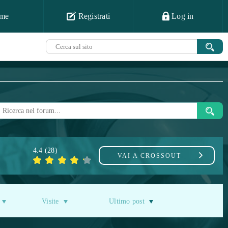
me
Registrati
Log in
4.4
(
28
)
VAI A
CROSSOUT
Visite
Ultimo post