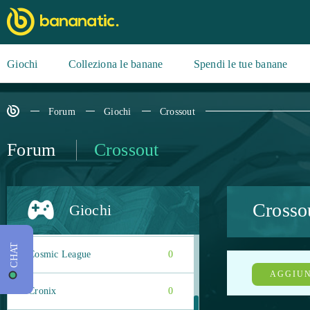
Chief Almighty: First Thunder
0
BC (Android)
Clash of Avatars
0
Giochi
Colleziona le banane
Spendi le tue banane
Clash of Clans
0
Forum
Giochi
Crossout
Clone Evolution (Android)
0
Forum
Crossout
Color Water Sort Puzzle
0
Games (Android)
Crosso
Giochi
Conqueror's Blade
0
CHAT
Cosmic League
0
AGGIUN
Cronix
0