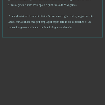
Glorious Saga
0
Questo gioco è stato sviluppato e pubblicato da Vivagames.
Goalunited
0
Aiuta gli altri nel forum di Divine Storm a raccogliere idee, suggerimenti,
amici e una conoscenza più ampia per espandere la tua esperienza di un
fantastico gioco ambientato nella mitologia occidentale.
God Wars
0
Goddess of War
0
Gold and Goblins (Android)
0
Goodgame Empire
0
Grand Prix Racing Online
0
Guardian Tales
0
Guardians of Ember
0