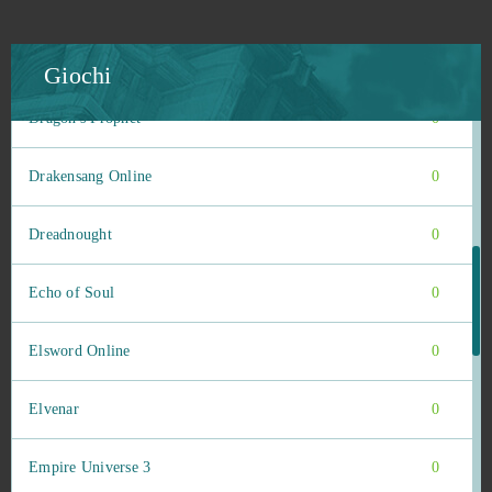
Dragon Lord
0
Dragon Nest
0
Giochi
Dragon's Prophet
0
Drakensang Online
0
Dreadnought
0
Echo of Soul
0
Elsword Online
0
Elvenar
0
Empire Universe 3
0