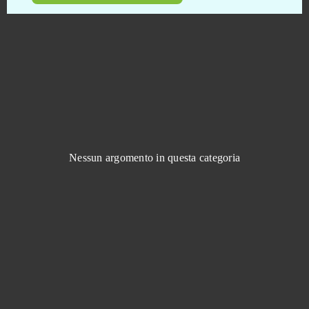
Dirty League
0
Divine Storm
0
Dofus
0
DOTA 2
0
Nessun argomento in questa categoria
Dragon Awaken
0
Dragon Ball Online
0
Dragon Blood
0
Dragon Glory
0