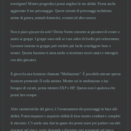
travolgenti! Mentre progredisci potrai migliori le tue abilità. Potrai anche
Fugue in Void
0
aggiornare il tuo personaggio. Questi sistemi di personaggi includono:
anime di guerra, animali domestici, costumi ed altro ancora.
Gambino Slots - Vegas Jackpots
0
Non ti piace giocare da solo? Divine Storm consente ai giocatori di creare o
unirsi ai gruppi. I gruppi sono utili se vuoi salire di livello più velocemente.
Game of Thrones
0
Lavorare insieme in gruppo può rendere più facile sconfiggere boss e
nemici. Questa funzione ti aiuta anche a incontrare nuovi amici e interagire
Garbage Garage
0
con altri giocatori.
Garry's Mod (B2P)
0
Il gioco ha una funzione chiamata "Meditazione". È possibile attivare questa
funzione premendo D sulla tastiera. Mentre sei in meditazione o hai
Generals: Art of War
0
bisogno di curarti, potrai ottenere EXP e HP. Questo non è qualcosa che
potrai fare sempre.
Gigantic
0
Altre caratteristiche del gioco, è l’avanzamento dei personaggi in base alle
abilità. Potrai imparare e acquisire abilità di base mentre combatti e completi
Gladiatus
0
le missioni. C'è anche una chat in-game che potrai usare per parlare con altri
giocatori nel gioco, porre domande e discutere vari argomenti sul gioco.