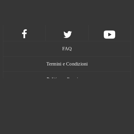
Guild Wars 2
0
Guns of Glory (Android)
0
H1Z1: King of the Kill (B2P)
0
FAQ
Halloween Arkanoid 2
0
Termini e Condizioni
Harem Heroes
0
Politica sulla privacy
Harvest Land
0
Contatti
Harvestopia
0
HaxBall
0
www.bananatic.com