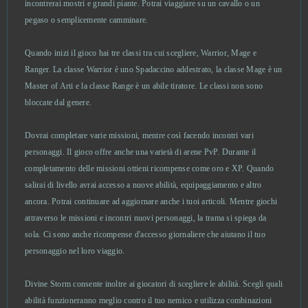
incontrerai mostri e grandi piante. Potrai viaggiare su un cavallo o un
Fap CEO
0
pegaso o semplicemente camminare.
Fap Titans
0
Quando inizi il gioco hai tre classi tra cui scegliere, Warrior, Mage e
Ranger. La classe Warrior è uno Spadaccino addestrato, la classe Mage è un
Farmerama
0
Master of Arti e la classe Range è un abile tiratore. Le classi non sono
bloccate dal genere.
Felspire
0
Dovrai completare varie missioni, mentre così facendo incontri vari
Fiesta Online
0
personaggi. Il gioco offre anche una varietà di arene PvP. Durante il
completamento delle missioni ottieni ricompense come oro e XP. Quando
salirai di livello avrai accesso a nuove abilità, equipaggiamento e altro
FIFA Online
0
ancora. Potrai continuare ad aggiornare anche i tuoi articoli. Mentre giochi
attraverso le missioni e incontri nuovi personaggi, la trama si spiega da
Final Fantasy XIV
0
sola. Ci sono anche ricompense d'accesso giornaliere che aiutano il tuo
personaggio nel loro viaggio.
Flower Knight Girl
0
Divine Storm consente inoltre ai giocatori di scegliere le abilità. Scegli quali
Footballcup
0
abilità funzioneranno meglio contro il tuo nemico e utilizza combinazioni