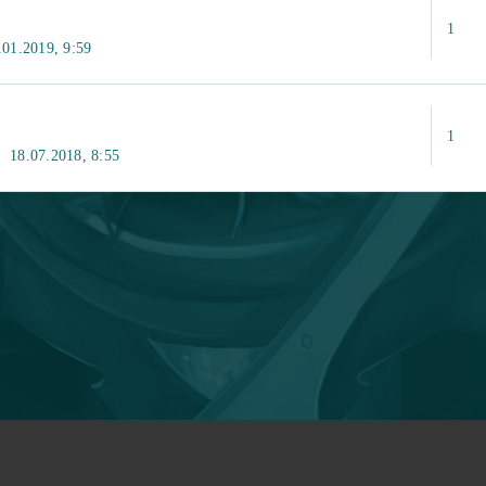
1
01.2019, 9:59
1
18.07.2018, 8:55