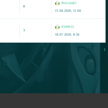
Briciola82
8
15.04.2020, 11:04
0599933
3
18.07.2018, 8:56
1