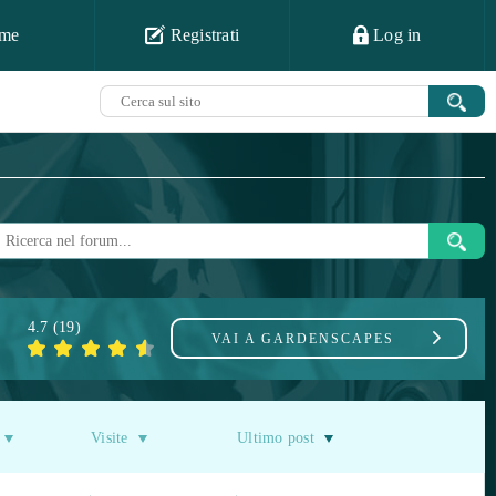
me
Registrati
Log in
4.7
(
19
)
VAI A
GARDENSCAPES
Visite
Ultimo post