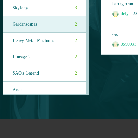
buongiorno
Skyforge
3
dely
28.
Gardenscapes
2
~io
Heavy Metal Machines
2
0599933
Lineage 2
2
SAO's Legend
2
Aion
1
CrowFall (B2P)
1
Crush Crush
1