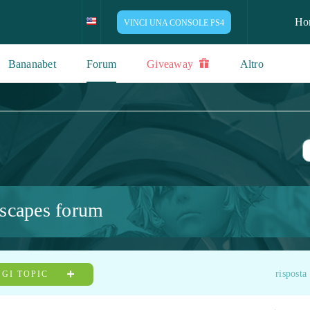
Ho
VINCI UNA CONSOLE PS4
Bananabet
Forum
Giveaway
Altro
scapes forum
risposta
GI TOPIC