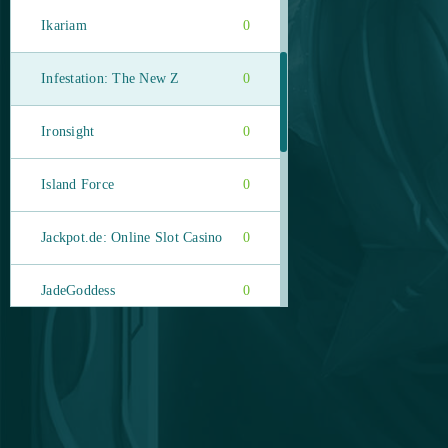
Ikariam
0
Infestation: The New Z
0
Ironsight
0
Island Force
0
Jackpot.de: Online Slot Casino
0
JadeGoddess
0
Jungle Wars
0
Kamihime PROJECT R
0