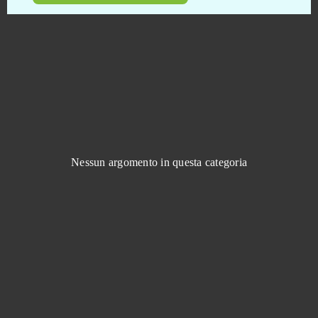
Overwolf
0
Paladins
0
Paris: City Adventure (Android)
0
Perfect World International
0
Nessun argomento in questa categoria
Pirate Storm
0
Pirates of the Caribbean (Android)
0
Pocket Starships
0
Pocket Waifu
0