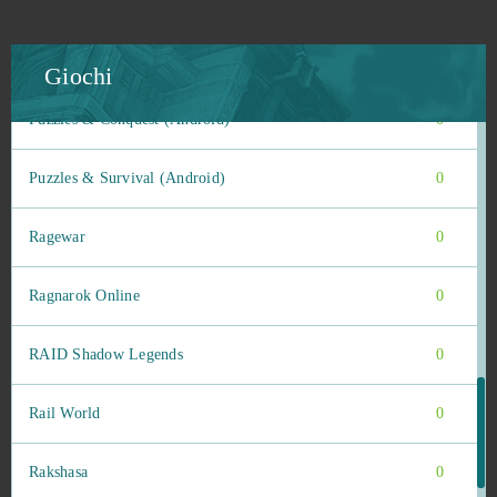
Prison Wars
0
Pussy Saga
0
Giochi
Puzzles & Conquest (Android)
0
Puzzles & Survival (Android)
0
Ragewar
0
Ragnarok Online
0
RAID Shadow Legends
0
Rail World
0
Rakshasa
0