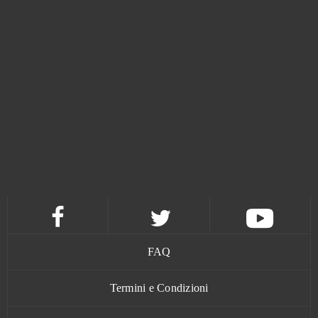
Rise of Kingdoms: Lost Crusade (Android)
0
Rising Cities
0
River Combat
0
Robocraft
0
Robomaniac
0
Rocket Arena
0
Rocket League (B2P)
0
FAQ
Royal Quest
0
Termini e Condizioni
Runes Of Magic
0