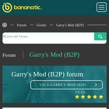
Felspire
0
Fiesta Online
0
Forum
Giochi
Garry's Mod (B2P)
FIFA Online
0
Final Fantasy XIV
0
Garry's Mod (B2P)
Forum
Flower Knight Girl
0
Garry's Mod (B2P) forum
Footballcup
0
VAI A
GARRY'S MOD (B2P)
Fugue in Void
0
5.0
(
2
)
Gambino Slots - Vegas Jackpots
0