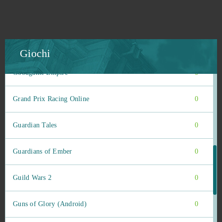
Goddess of War
0
Gold and Goblins (Android)
0
Giochi
Goodgame Empire
0
Grand Prix Racing Online
0
Guardian Tales
0
Guardians of Ember
0
Guild Wars 2
0
Guns of Glory (Android)
0