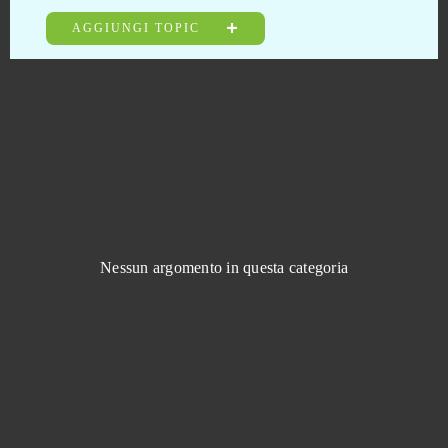
Game of Thrones
0
AGGIUNGI TOPIC
Garbage Garage
0
Garry's Mod (B2P)
0
Generals: Art of War
0
Gigantic
0
Nessun argomento in questa categoria
Gladiatus
0
Glorious Saga
0
Goalunited
0
God Wars
0