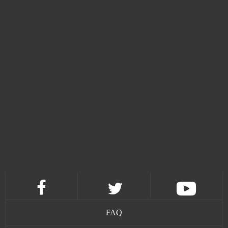
Heroine Anthem Zero (B2P)
0
HEX: Shards of Fate
0
Honkai Impact
0
Honkai Star Rail - Android
0
HorseFarm
0
Horzer
0
Hot Candy Land
0
FAQ
Howrse
0