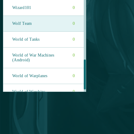
Wizard101
0
Wolf Team
0
World of Tanks
0
World of War Machines
0
(Android)
World of Warplanes
0
World of Warships
0
WSO Poker
0
Xhunter
0