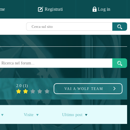
me
Registrati
Log in
2.0
(
1
)
VAI A
WOLF TEAM
Visite
Ultimo post