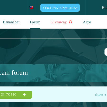
Ho
VINCI UNA CONSOLE PS4
Bananabet
Forum
Giveaway
Altro
eam forum
risposta
GI TOPIC