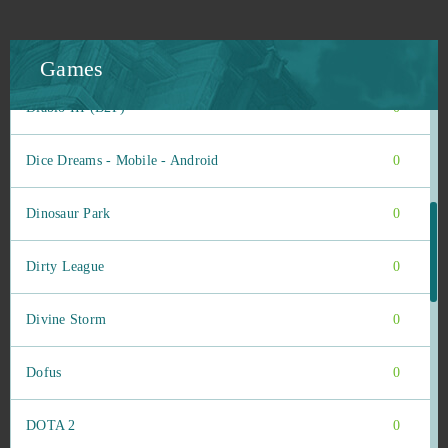
Demon Slayer 3
0
Desert Operations
0
Games
Diablo III (B2P)
0
Dice Dreams - Mobile - Android
0
Dinosaur Park
0
Dirty League
0
Divine Storm
0
Dofus
0
DOTA 2
0