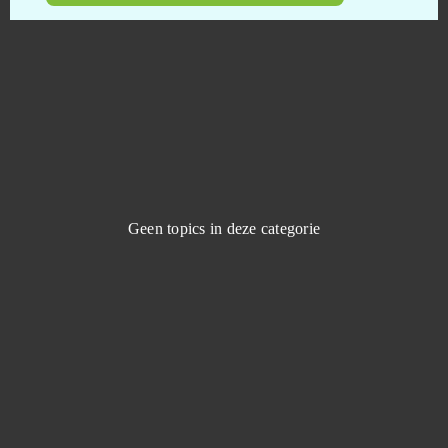
Dark Knight
0
Dark Omen
0
Dark Orbit
0
Darkmoon Realm
0
Geen topics in deze categorie
DC Universe Online
0
Delta Wars
0
Demon Blood
0
Demon Slayer
0