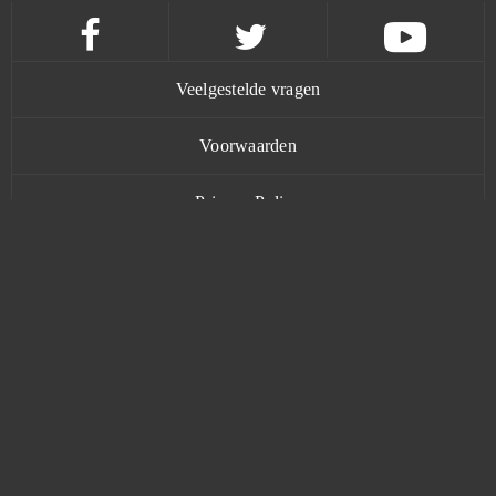
Dragonborn
0
Drakensang Online
0
Veelgestelde vragen
Dreadnought
0
Voorwaarden
Duelyst
0
Privacy Policy
Duty of Heroes
0
Contact
Echo of Soul
0
Eldarya
0
www.bananatic.com
Elsword Online
0
Trustpilot
Elvenar
0
© Copyright 2015