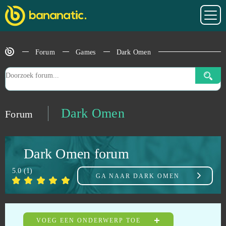
Crystal Maidens
0
Cuisine Royale
0
Forum
Games
Dark Omen
Cunt Wars Adult
0
Damoria
0
Dark Omen
Forum
Dark Eden Origin
0
Dark Omen forum
Dark Era
0
5.0
(
1
)
GA NAAR
DARK OMEN
Dark Genesis
0
Dark Gnome
0
VOEG EEN ONDERWERP TOE