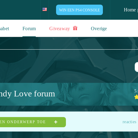
Home 
WIN EEN PS4 CONSOLE
abet
Forum
Giveaway
Overige
dy Love forum
5
reacties
EN ONDERWERP TOE