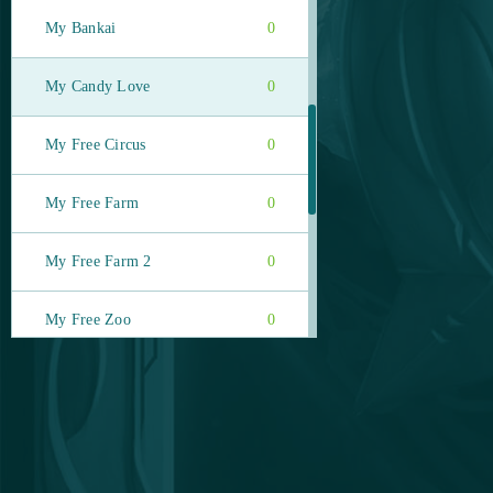
My Bankai
0
My Candy Love
0
My Free Circus
0
My Free Farm
0
My Free Farm 2
0
My Free Zoo
0
My Little Farmies
0
My Ninja
0