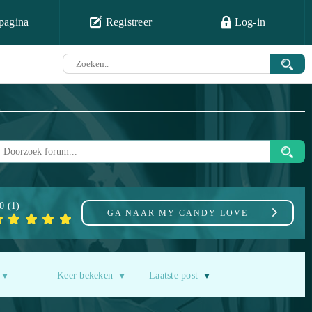
pagina
Registreer
Log-in
.0
(
1
)
GA NAAR
MY CANDY LOVE
Keer bekeken
Laatste post