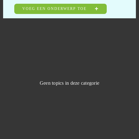
Paris: City Adventure (Android)
0
VOEG EEN ONDERWERP TOE
Perfect World International
0
Pirate Storm
0
Pirates of the Caribbean (Android)
0
Pocket Starships
0
Geen topics in deze categorie
Pocket Waifu
0
Prison Wars
0
Pussy Saga
0