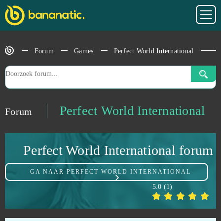
One Piece H5
0
Forum
Games
Perfect World International
OnePiece 2 - Pirate Kings
0
Online Fussball Manager
0
Opera GX | Gaming Browser
0
Perfect World International
Forum
Oraco
0
Perfect World International forum
Orcs Must Die! Unchained
0
GA NAAR
PERFECT WORLD INTERNATIONAL
Otherland
0
5.0
(
1
)
Overwolf
0