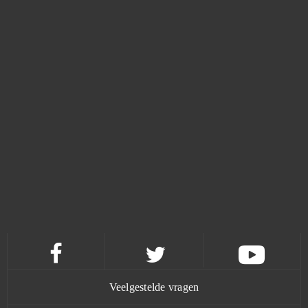
River Combat
0
Robocraft
0
Robomaniac
0
Rocket Arena
0
Rocket League (B2P)
0
Runes Of Magic
0
Rust (B2P)
0
S.K.I.L.L. - Special Force 2
0
Veelgestelde vragen
S4 League
0