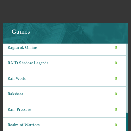
Puzzles & Conquest (Android)
0
Puzzles & Survival (Android)
0
Games
Ragewar
0
Ragnarok Online
0
RAID Shadow Legends
0
Rail World
0
Rakshasa
0
Ram Pressure
0
Realm of Warriors
0