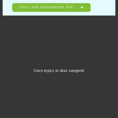
Sparta: War of Empire
0
VOEG EEN ONDERWERP TOE
Splitgate: Arena Warfare
0
Star Conflict
0
Star Doll
0
Star Stable
0
Geen topics in deze categorie
Star Trek: Alien Domain
0
Star Wars The Old Republic
0
StarColony
0
State of Survival (Android)
0