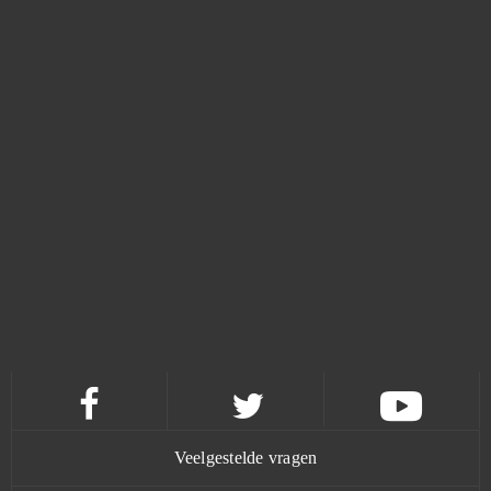
Throne: Kingdom at War
0
Tibia
0
TikTok - Android
0
Titan Siege
0
Total Battle: Tactical War
0
Total War Arena
0
Touch
0
Veelgestelde vragen
Town of Sins
0