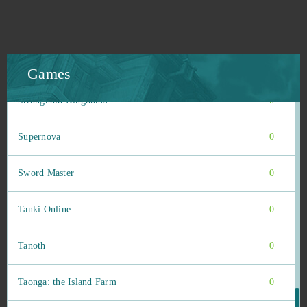
Stonies
0
Stormfall: Age of War
0
Games
Stronghold Kingdoms
0
Supernova
0
Sword Master
0
Tanki Online
0
Tanoth
0
Taonga: the Island Farm
0