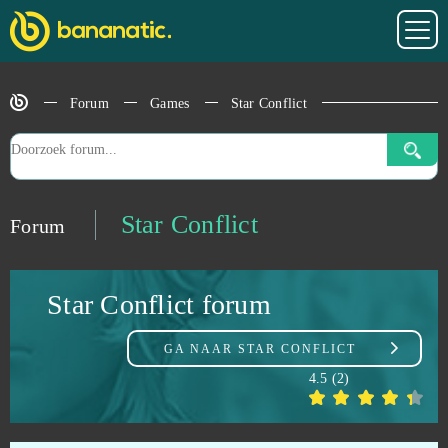
Shini Game
0
Shooting Girl
0
Forum
Games
Star Conflict
Skyforge
0
Slime CCG
0
Star Conflict
Forum
Smite
0
Star Conflict forum
Soul Calibur
0
GA NAAR
STAR CONFLICT
SoulWorker
0
4.5
(
2
)
SpaceInvasion
0