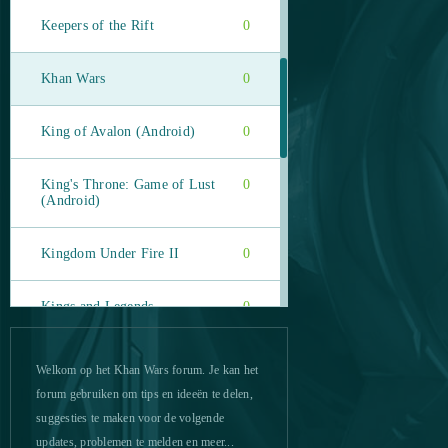
Keepers of the Rift
0
Khan Wars
0
King of Avalon (Android)
0
King's Throne: Game of Lust
0
(Android)
Kingdom Under Fire II
0
Kings and Legends
0
Kings of War
0
Welkom op het Khan Wars forum. Je kan het
forum gebruiken om tips en ideeën te delen,
KingsAge
0
suggesties te maken voor de volgende
updates, problemen te melden en meer...