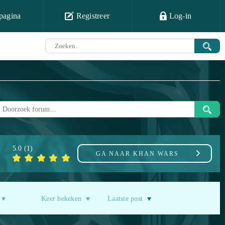
pagina
Registreer
Log-in
5.0
(
1
)
GA NAAR
KHAN WARS
Keer bekeken
Laatste post