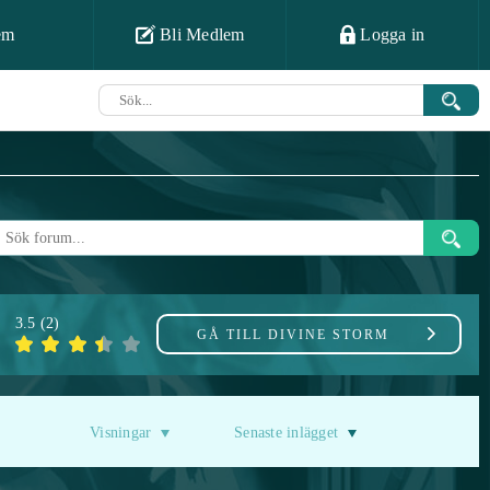
em
Bli Medlem
Logga in
3.5
(
2
)
GÅ TILL
DIVINE STORM
Visningar
Senaste inlägget