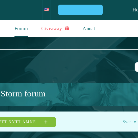
H
VINN EN PS4 KONSOL
t
Forum
Giveaway
Annat
 Storm forum
Svar
ETT NYTT ÄMNE