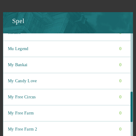
Minecraft
0
Miramagia
0
Spel
Momio
0
Mu Legend
0
My Bankai
0
My Candy Love
0
My Free Circus
0
My Free Farm
0
My Free Farm 2
0