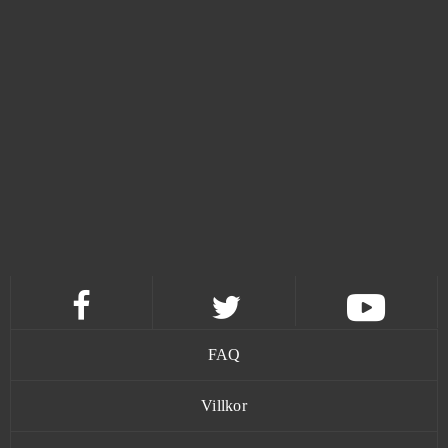
Neverwinter
0
Ninja World
0
Nosgoth
0
NosTale
0
Numberzilla: Number Math Games (Android)
0
OGame
0
Omega Zodiac
0
FAQ
One Piece H5
0
Villkor
OnePiece 2 - Pirate Kings
0