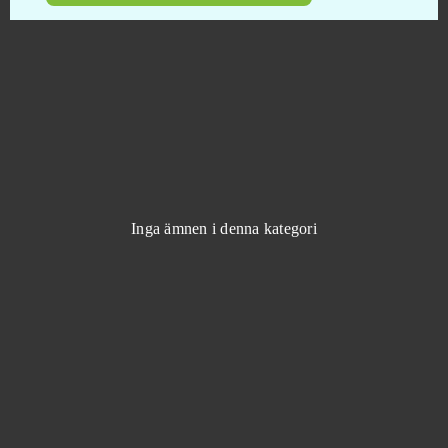
Magic: Legends
0
Mars Battle
0
Mars Tomorrow
0
Mebula Online
0
Inga ämnen i denna kategori
Merge Defense 3D (Android)
0
Metal Assault
0
Metin2
0
Might & Magic Heroes Online
0