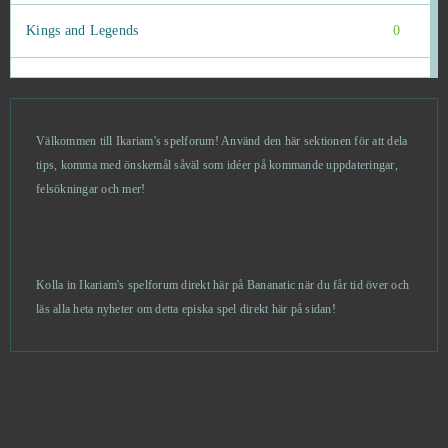
Kings and Legends
0
Kings of War
0
KingsAge
0
Välkommen till Ikariam's spelforum! Använd den här sektionen för att dela
tips, komma med önskemål såväl som idéer på kommande uppdateringar,
felsökningar och mer!
Klondike
0
Knights
0
Kolla in Ikariam's spelforum direkt här på Bananatic när du får tid över och
Kritika Online
0
läs alla heta nyheter om detta episka spel direkt här på sidan!
Krosmaga
0
Lady Popular
0